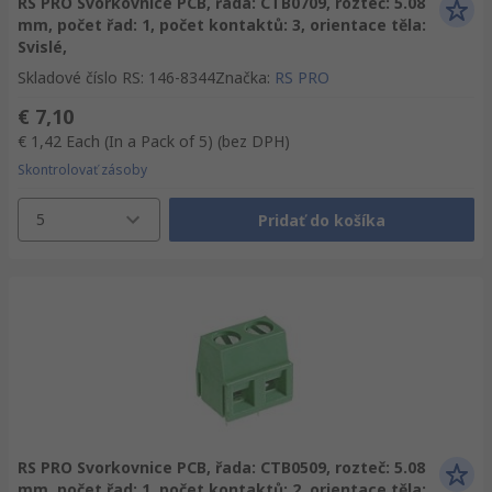
RS PRO Svorkovnice PCB, řada: CTB0709, rozteč: 5.08
mm, počet řad: 1, počet kontaktů: 3, orientace těla:
Svislé,
Skladové číslo RS
:
146-8344
Značka
:
RS PRO
€ 7,10
€ 1,42
Each (In a Pack of 5)
(bez DPH)
Skontrolovať zásoby
5
Pridať do košíka
RS PRO Svorkovnice PCB, řada: CTB0509, rozteč: 5.08
mm, počet řad: 1, počet kontaktů: 2, orientace těla: