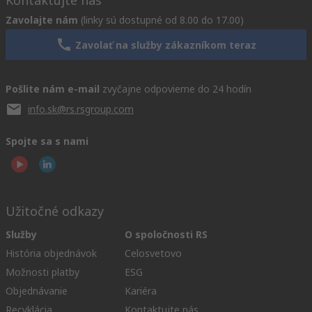
Kontaktujte nás
Zavolajte nám
(linky sú dostupné od 8.00 do 17.00)
Zavolať na služby zákazníkom teraz
Pošlite nám e-mail
zvyčajne odpovieme do 24 hodín
info.sk@rs.rsgroup.com
Spojte sa s nami
Užitočné odkazy
Služby
O spoločnosti RS
História objednávok
Celosvetovo
Možnosti platby
ESG
Objednávanie
Kariéra
Recyklácia
Kontaktujte nás