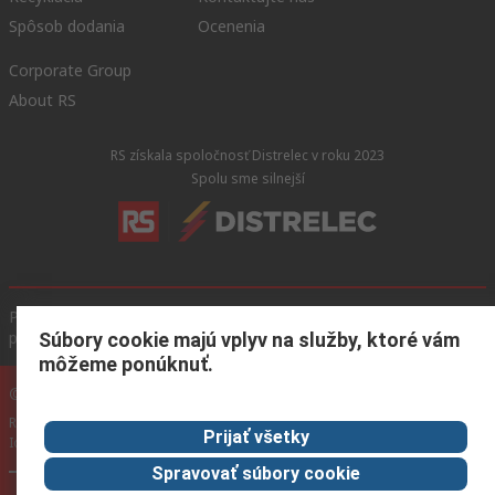
Spôsob dodania
Ocenenia
Corporate Group
About RS
RS získala spoločnosť Distrelec v roku 2023
Spolu sme silnejší
Podmienky našej webovej stránky
Všeobecné obchodné
podmienky
Ochrana osobných údajov
Súbory cookie
Súbory cookie majú vplyv na služby, ktoré vám
môžeme ponúknuť.
© RS Components GmbH 2024
RS Components GmbH, Mainzer Landstraße 180, 60327 Frankfurt am Main,
Prijať všetky
Identifikačné číslo DPH: DE 1153023 43
Spravovať súbory cookie