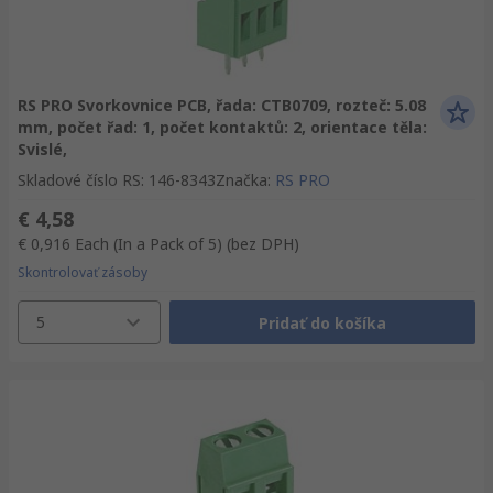
RS PRO Svorkovnice PCB, řada: CTB0709, rozteč: 5.08
mm, počet řad: 1, počet kontaktů: 2, orientace těla:
Svislé,
Skladové číslo RS
:
146-8343
Značka
:
RS PRO
€ 4,58
€ 0,916
Each (In a Pack of 5)
(bez DPH)
Skontrolovať zásoby
5
Pridať do košíka