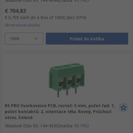
Skladové číslo RS
:
144-4044
Značka
:
RS PRO
€ 704,83
€ 0,705
Each (In a Box of 1000)
(bez DPH)
Skontrolovať zásoby
1000
Pridať do košíka
RS PRO Svorkovnice PCB, rozteč: 5 mm, počet řad: 1,
počet kontaktů: 2, orientace těla: Rovný, Průchozí
otvor, Zelená
Skladové číslo RS
:
144-4330
Značka
:
RS PRO