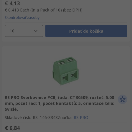
€ 4,13
€ 0,413
Each (In a Pack of 10)
(bez DPH)
Skontrolovať zásoby
10
Pridať do košíka
RS PRO Svorkovnice PCB, řada: CTB0509, rozteč: 5.08
mm, počet řad: 1, počet kontaktů: 5, orientace těla:
Svislé,
Skladové číslo RS
:
146-8348
Značka
:
RS PRO
€ 6,84