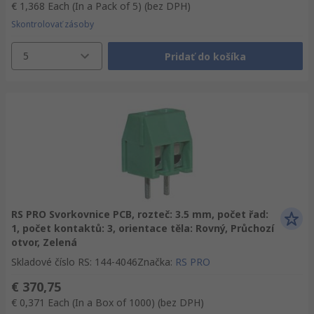
€ 1,368
Each (In a Pack of 5)
(bez DPH)
Skontrolovať zásoby
5
Pridať do košíka
RS PRO Svorkovnice PCB, rozteč: 3.5 mm, počet řad:
1, počet kontaktů: 3, orientace těla: Rovný, Průchozí
otvor, Zelená
Skladové číslo RS
:
144-4046
Značka
:
RS PRO
€ 370,75
€ 0,371
Each (In a Box of 1000)
(bez DPH)