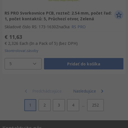
RS PRO Svorkovnice PCB, rozteč: 2.54 mm, počet řad:
1, počet kontaktů: 5, Průchozí otvor, Zelená
Skladové číslo RS
:
173-1630
Značka
:
RS PRO
€ 11,63
€ 2,326
Each (In a Pack of 5)
(bez DPH)
Skontrolovať zásoby
5
Pridať do košíka
Predchádzajúce
Nasledujúce
1
2
3
4
...
252