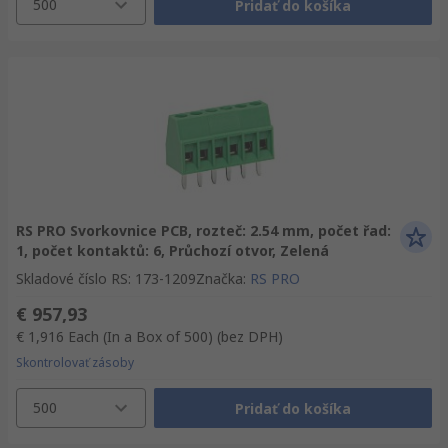
500
Pridať do košíka
RS PRO Svorkovnice PCB, rozteč: 2.54 mm, počet řad:
1, počet kontaktů: 6, Průchozí otvor, Zelená
Skladové číslo RS
:
173-1209
Značka
:
RS PRO
€ 957,93
€ 1,916
Each (In a Box of 500)
(bez DPH)
Skontrolovať zásoby
500
Pridať do košíka