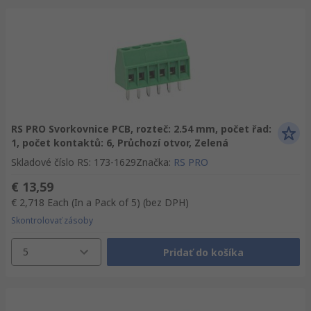
RS PRO Svorkovnice PCB, rozteč: 2.54 mm, počet řad:
1, počet kontaktů: 6, Průchozí otvor, Zelená
Skladové číslo RS
:
173-1629
Značka
:
RS PRO
€ 13,59
€ 2,718
Each (In a Pack of 5)
(bez DPH)
Skontrolovať zásoby
5
Pridať do košíka