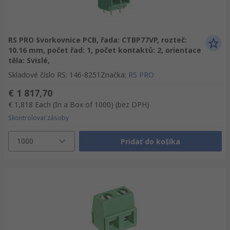
RS PRO Svorkovnice PCB, řada: CTBP77VP, rozteč:
10.16 mm, počet řad: 1, počet kontaktů: 2, orientace
těla: Svislé,
Skladové číslo RS
:
146-8251
Značka
:
RS PRO
€ 1 817,70
€ 1,818
Each (In a Box of 1000)
(bez DPH)
Skontrolovať zásoby
1000
Pridať do košíka