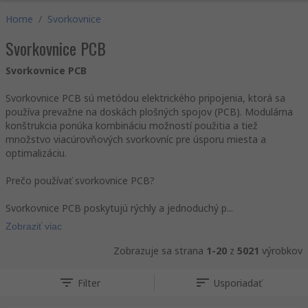
Home
/
Svorkovnice
Svorkovnice PCB
Svorkovnice PCB
Svorkovnice PCB sú metódou elektrického pripojenia, ktorá sa
používa prevažne na doskách plošných spojov (PCB). Modulárna
konštrukcia ponúka kombináciu možností použitia a tiež
množstvo viacúrovňových svorkovníc pre úsporu miesta a
optimalizáciu.
Prečo používať svorkovnice PCB?
Svorkovnice PCB poskytujú rýchly a jednoduchý p...
Zobraziť viac
Zobrazuje sa strana
1-20
z
5021
výrobkov
Filter
Usporiadať