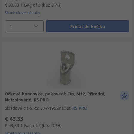
€ 33,33
1 Bag of 5
(bez DPH)
Skontrolovať zásoby
1
Pridať do košíka
Očková koncovka, pokovení: Cín, M12, Přírodní,
Neizolované, RS PRO
Skladové číslo RS
:
677-195
Značka
:
RS PRO
€ 43,33
€ 43,33
1 Bag of 5
(bez DPH)
Skontrolovať zásoby