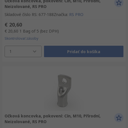
Očková koncovka, pokovení: Cín, M10, Přírodní,
Neizolované, RS PRO
Skladové číslo RS
:
677-188
Značka
:
RS PRO
€ 20,60
€ 20,60
1 Bag of 5
(bez DPH)
Skontrolovať zásoby
1
Pridať do košíka
Očková koncovka, pokovení: Cín, M10, Přírodní,
Neizolované, RS PRO