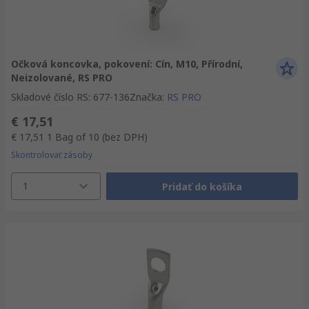
Očková koncovka, pokovení: Cín, M10, Přírodní,
Neizolované, RS PRO
Skladové číslo RS
:
677-136
Značka
:
RS PRO
€ 17,51
€ 17,51
1 Bag of 10
(bez DPH)
Skontrolovať zásoby
1
Pridať do košíka