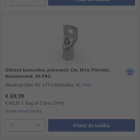
Očková koncovka, pokovení: Cín, M14, Přírodní,
Neizolované, RS PRO
Skladové číslo RS
:
677-139
Značka
:
RS PRO
€ 69,39
€ 69,39
1 Bag of 5
(bez DPH)
Skontrolovať zásoby
1
Pridať do košíka