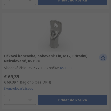
Pridať do košíka
Očková koncovka, pokovení: Cín, M12, Přírodní,
Neizolované, RS PRO
Skladové číslo RS
:
677-138
Značka
:
RS PRO
€ 69,39
€ 69,39
1 Bag of 5
(bez DPH)
Skontrolovať zásoby
1
Pridať do košíka