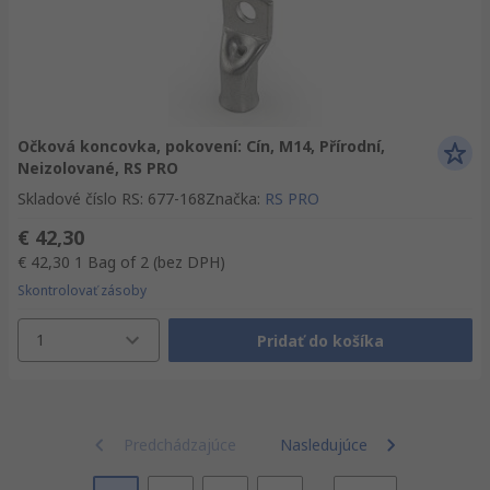
Očková koncovka, pokovení: Cín, M14, Přírodní,
Neizolované, RS PRO
Skladové číslo RS
:
677-168
Značka
:
RS PRO
€ 42,30
€ 42,30
1 Bag of 2
(bez DPH)
Skontrolovať zásoby
1
Pridať do košíka
Predchádzajúce
Nasledujúce