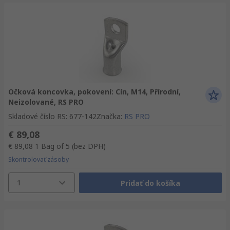
Očková koncovka, pokovení: Cín, M14, Přírodní,
Neizolované, RS PRO
Skladové číslo RS
:
677-142
Značka
:
RS PRO
€ 89,08
€ 89,08
1 Bag of 5
(bez DPH)
Skontrolovať zásoby
1
Pridať do košíka