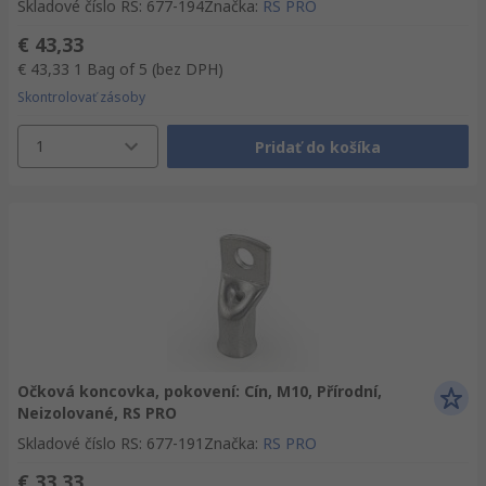
Skladové číslo RS
:
677-194
Značka
:
RS PRO
€ 43,33
€ 43,33
1 Bag of 5
(bez DPH)
Skontrolovať zásoby
1
Pridať do košíka
Očková koncovka, pokovení: Cín, M10, Přírodní,
Neizolované, RS PRO
Skladové číslo RS
:
677-191
Značka
:
RS PRO
€ 33,33