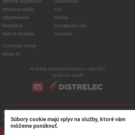
História objednávok
Celosvetovo
Možnosti platby
ESG
Objednávanie
Kariéra
Recyklácia
Kontaktujte nás
Spôsob dodania
Ocenenia
Corporate Group
About RS
RS získala spoločnosť Distrelec v roku 2023
Spolu sme silnejší
Podmienky našej webovej stránky
Všeobecné obchodné
podmienky
Ochrana osobných údajov
Súbory cookie
Súbory cookie majú vplyv na služby, ktoré vám
môžeme ponúknuť.
© RS Components GmbH 2024