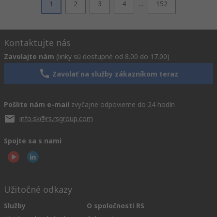
1
2
3
4
...
152
Kontaktujte nás
Zavolajte nám
(linky sú dostupné od 8.00 do 17.00)
Zavolať na služby zákazníkom teraz
Pošlite nám e-mail
zvyčajne odpovieme do 24 hodín
info.sk@rs.rsgroup.com
Spojte sa s nami
Užitočné odkazy
Služby
O spoločnosti RS