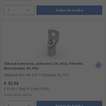
1
Pridať do košíka
Očková koncovka, pokovení: Cín, M12, Přírodní,
Neizolované, RS PRO
Skladové číslo RS
:
677-170
Značka
:
RS PRO
€ 33,94
€ 33,94
1 Bag of 2
(bez DPH)
Skontrolovať zásoby
1
Pridať do košíka