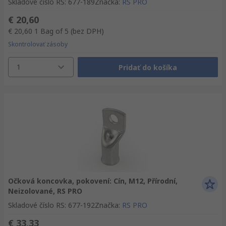
Skladové číslo RS
:
677-189
Značka
:
RS PRO
€ 20,60
€ 20,60
1 Bag of 5
(bez DPH)
Skontrolovať zásoby
1
Pridať do košíka
Očková koncovka, pokovení: Cín, M12, Přírodní,
Neizolované, RS PRO
Skladové číslo RS
:
677-192
Značka
:
RS PRO
€ 33,33