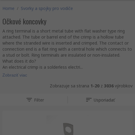
Home
/
Svorky a spojky pro vodiče
Očkové koncovky
A ring terminal is a short metal tube with flat washer type ring
attached. The tube or barrel end of the crimp is a hollow tube
where the stranded wire is inserted and crimped. The contact or
connection end is a flat ring with a central hole which connects to
a stud or bolt. Ring terminals are insulated or non-insulated.
What does it do?
An electrical crimp is a solderless electri...
Zobraziť viac
Zobrazuje sa strana
1-20
z
3036
výrobkov
Filter
Usporiadať