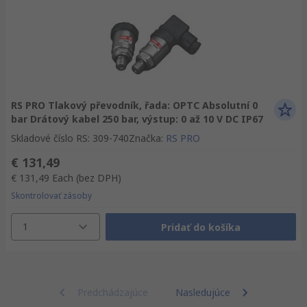
RS PRO Tlakový převodník, řada: OPTC Absolutní 0
bar Drátový kabel 250 bar, výstup: 0 až 10 V DC IP67
Skladové číslo RS
:
309-740
Značka
:
RS PRO
€ 131,49
€ 131,49
Each
(bez DPH)
Skontrolovať zásoby
1
Pridať do košíka
Predchádzajúce
Nasledujúce