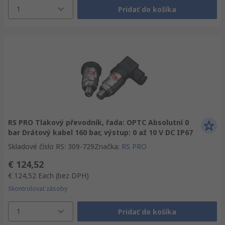
1
Pridať do košíka
RS PRO Tlakový převodník, řada: OPTC Absolutní 0
bar Drátový kabel 160 bar, výstup: 0 až 10 V DC IP67
Skladové číslo RS
:
309-729
Značka
:
RS PRO
€ 124,52
€ 124,52
Each
(bez DPH)
Skontrolovať zásoby
1
Pridať do košíka