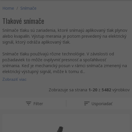
Home
/
Snímače
Tlakové snímače
Snímače tlaku sú zariadenia, ktoré snímajú aplikovaný tlak plynov
alebo kvapalín. Výstup merania je potom prevedený na elektrický
signál, ktorý odráža aplikovaný tlak.
Snímače tlaku používajú rôzne technológie. V závislosti od
požiadaviek to môže ovplyvniť presnosť a spoľahlivosť
snímania. Keď je mechanický posun v rámci snímača zmenený na
elektrický výstupný signál, môže k tomu d...
Zobraziť viac
Zobrazuje sa strana
1-20
z
5482
výrobkov
Filter
Usporiadať