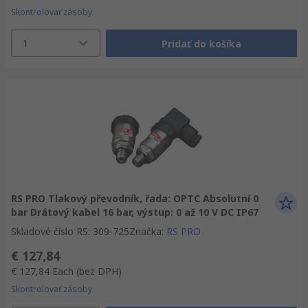
Skontrolovať zásoby
1
Pridať do košíka
RS PRO Tlakový převodník, řada: OPTC Absolutní 0
bar Drátový kabel 16 bar, výstup: 0 až 10 V DC IP67
Skladové číslo RS
:
309-725
Značka
:
RS PRO
€ 127,84
€ 127,84
Each
(bez DPH)
Skontrolovať zásoby