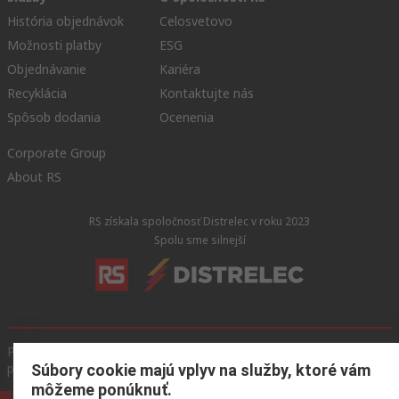
História objednávok
Celosvetovo
Možnosti platby
ESG
Objednávanie
Kariéra
Recyklácia
Kontaktujte nás
Spôsob dodania
Ocenenia
Corporate Group
About RS
RS získala spoločnosť Distrelec v roku 2023
Spolu sme silnejší
Podmienky našej webovej stránky
Všeobecné obchodné
podmienky
Ochrana osobných údajov
Súbory cookie
Súbory cookie majú vplyv na služby, ktoré vám
môžeme ponúknuť.