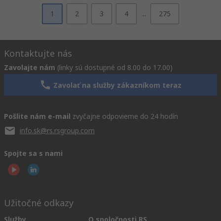
1
2
3
4
...
275
Kontaktujte nás
Zavolajte nám
(linky sú dostupné od 8.00 do 17.00)
Zavolať na služby zákazníkom teraz
Pošlite nám e-mail
zvyčajne odpovieme do 24 hodín
info.sk@rs.rsgroup.com
Spojte sa s nami
Užitočné odkazy
Služby
O spoločnosti RS