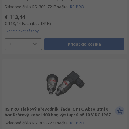
Skladové číslo RS
:
309-721
Značka
:
RS PRO
€ 113,44
€ 113,44
Each
(bez DPH)
Skontrolovať zásoby
1
Pridať do košíka
RS PRO Tlakový převodník, řada: OPTC Absolutní 0
bar Drátový kabel 100 bar, výstup: 0 až 10 V DC IP67
Skladové číslo RS
:
309-722
Značka
:
RS PRO