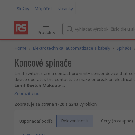
Služby
Môj účet
Novinky
Produkty
Home
/
Elektrotechnika, automatizace a kabely
/
Spínače
Koncové spínače
Limit switches are a contact proximity sensor device that co
device operates the contacts to make or break an electrical 
Limit Switch Makeup
<...
Zobraziť viac
Zobrazuje sa strana
1-20
z
2343
výrobkov
Relevantnosti
Ceny (zostupne)
Usporiadať podľa: