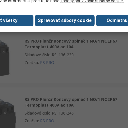
viac informácií si prečítajte naše
zásady používania súborov cookie.
Značka
:
RS PRO
ať všetky
Spravovať súbory cookie
Odmietnu
RS PRO Plunžr Koncový spínač 1 NO/1 NC IP67
Termoplast 400V ac 10A
Skladové číslo RS
:
136-230
Značka
:
RS PRO
RS PRO Plunžr Koncový spínač 1 NO/1 NC IP67
Termoplast 400V ac 10A
Skladové číslo RS
:
136-246
Značka
:
RS PRO