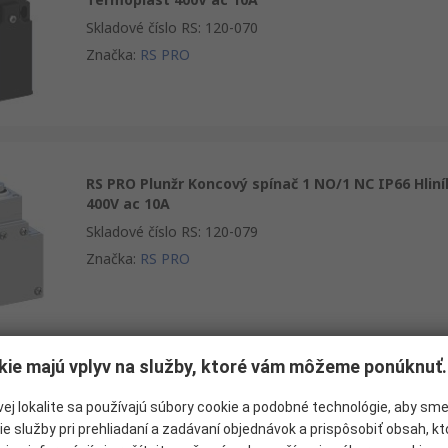
Skladové číslo RS
:
120-070
Značka
:
RS PRO
RS PRO Plunžr Koncový spínač 1 NO/1 NC IP66 Hliní
400V ac 10A
Skladové číslo RS
:
120-079
Značka
:
RS PRO
kie majú vplyv na služby, ktoré vám môžeme ponúknuť.
RS PRO Plunžr Koncový spínač 1 NO/1 NC IP67
Termoplast 400V ac 10A
ej lokalite sa používajú súbory cookie a podobné technológie, aby sm
ie služby pri prehliadaní a zadávaní objednávok a prispôsobiť obsah, k
Skladové číslo RS
:
132-177