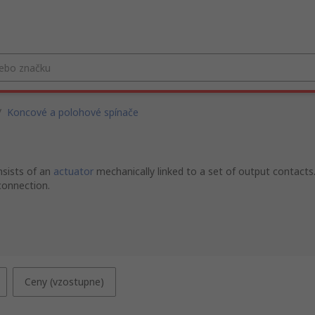
/
Koncové a polohové spínače
nsists of an
actuator
mechanically linked to a set of output contacts
connection.
Ceny (vzostupne)