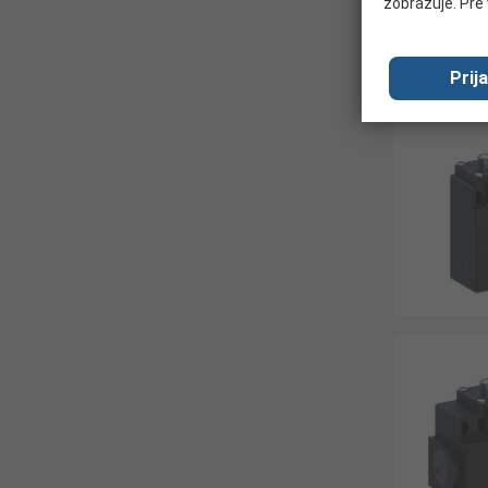
zobrazuje. Pre 
Prij