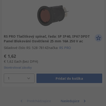
RS PRO Tlačítkový spínač, řada: SP IP40, IP67 DPDT
Panel Blokování Osvětlené 25 mm 16A 250 V ac
Skladové číslo RS
:
528-7814
Značka
:
RS PRO
€ 1,62
€ 1,62
Each
(bez DPH)
Skontrolovať zásoby
1
Pridať do košíka
Predchádzajúce
Nasledujúce