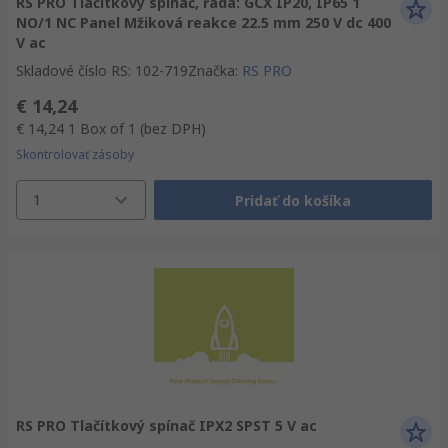
RS PRO Tlačítkový spínač, řada: GCX IP20, IP65 1
NO/1 NC Panel Mžiková reakce 22.5 mm 250 V dc 400
V ac
Skladové číslo RS
:
102-719
Značka
:
RS PRO
€ 14,24
€ 14,24
1 Box of 1
(bez DPH)
Skontrolovať zásoby
1
Pridať do košíka
RS PRO Tlačítkový spínač IPX2 SPST 5 V ac