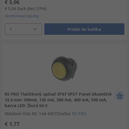
€ 5,06
€ 5,06
Each
(bez DPH)
Skontrolovať zásoby
1
Pridať do košíka
RS PRO Tlačítkový spínač IP67 SPST Panel Okamžité
13.6 mm 100mA, 125 mA, 200 mA, 400 mA, 500 mA,
barva LED: Žlutá 50 V
Skladové číslo RS
:
144-4357
Značka
:
RS PRO
€ 1,77