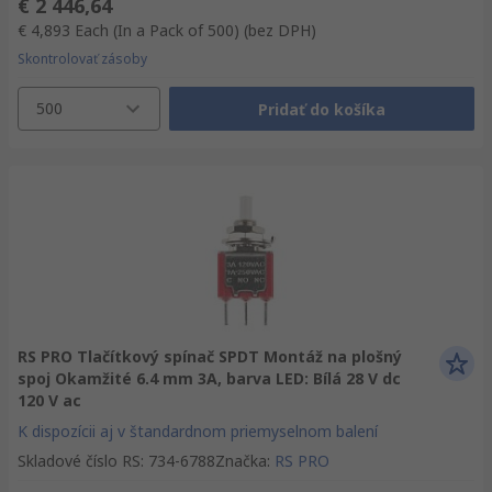
€ 2 446,64
€ 4,893
Each (In a Pack of 500)
(bez DPH)
Skontrolovať zásoby
500
Pridať do košíka
RS PRO Tlačítkový spínač SPDT Montáž na plošný
spoj Okamžité 6.4 mm 3A, barva LED: Bílá 28 V dc
120 V ac
K dispozícii aj v štandardnom priemyselnom balení
Skladové číslo RS
:
734-6788
Značka
:
RS PRO