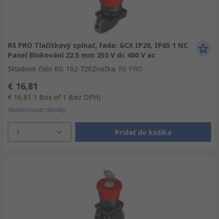
RS PRO Tlačítkový spínač, řada: GCX IP20, IP65 1 NC
Panel Blokování 22.5 mm 250 V dc 400 V ac
Skladové číslo RS
:
102-720
Značka
:
RS PRO
€ 16,81
€ 16,81
1 Box of 1
(bez DPH)
Skontrolovať zásoby
1
Pridať do košíka