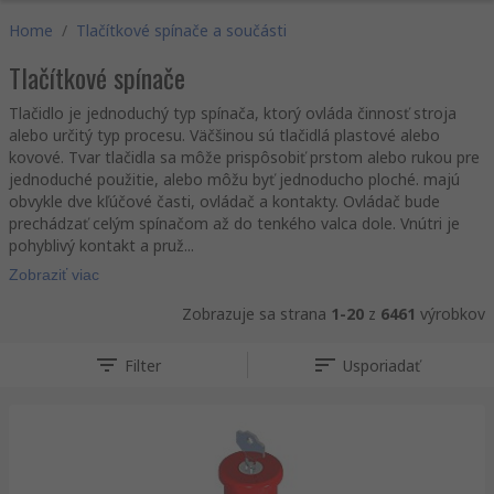
Home
/
Tlačítkové spínače a součásti
Tlačítkové spínače
Tlačidlo je jednoduchý typ spínača, ktorý ovláda činnosť stroja
alebo určitý typ procesu. Väčšinou sú tlačidlá plastové alebo
kovové. Tvar tlačidla sa môže prispôsobiť prstom alebo rukou pre
jednoduché použitie, alebo môžu byť jednoducho ploché. majú
obvykle dve kľúčové časti, ovládač a kontakty. Ovládač bude
prechádzať celým spínačom až do tenkého valca dole. Vnútri je
pohyblivý kontakt a pruž...
Zobraziť viac
Zobrazuje sa strana
1-20
z
6461
výrobkov
Filter
Usporiadať