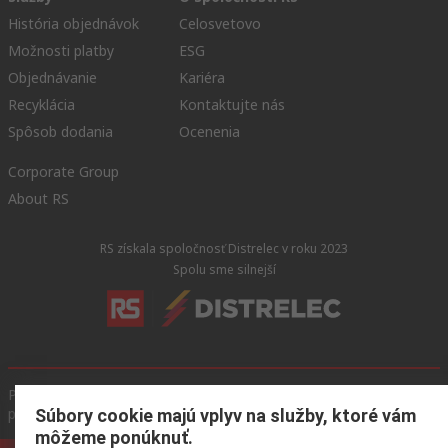
História objednávok
Celosvetovo
Možnosti platby
ESG
Objednávanie
Kariéra
Recyklácia
Kontaktujte nás
Spôsob dodania
Ocenenia
Corporate Group
About RS
RS získala spoločnosť Distrelec v roku 2023
Spolu sme silnejší
Podmienky našej webovej stránky
Všeobecné obchodné
podmienky
Ochrana osobných údajov
Súbory cookie
Súbory cookie majú vplyv na služby, ktoré vám
môžeme ponúknuť.