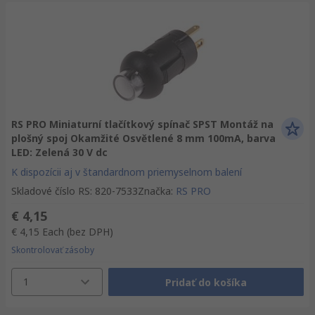
RS PRO Miniaturní tlačítkový spínač SPST Montáž na
plošný spoj Okamžité Osvětlené 8 mm 100mA, barva
LED: Zelená 30 V dc
K dispozícii aj v štandardnom priemyselnom balení
Skladové číslo RS
:
820-7533
Značka
:
RS PRO
€ 4,15
€ 4,15
Each
(bez DPH)
Skontrolovať zásoby
1
Pridať do košíka