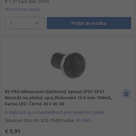
€ 1,77
Each
(bez DPH)
Skontrolovať zásoby
1
Pridať do košíka
RS PRO Miniaturní tlačítkový spínač IP67 SPST
Montáž na plošný spoj Blokování 13.6 mm 100mA,
barva LED: Černá 24 V dc 30
K dispozícii aj v štandardnom priemyselnom balení
Skladové číslo RS
:
820-7549
Značka
:
RS PRO
€ 5,91