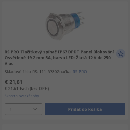
RS PRO Tlačítkový spínač IP67 DPDT Panel Blokování
Osvětlené 19.2 mm 5A, barva LED: Žlutá 12 V dc 250
V ac
Skladové číslo RS
:
111-5780
Značka
:
RS PRO
€ 21,61
€ 21,61
Each
(bez DPH)
Skontrolovať zásoby
1
Pridať do košíka