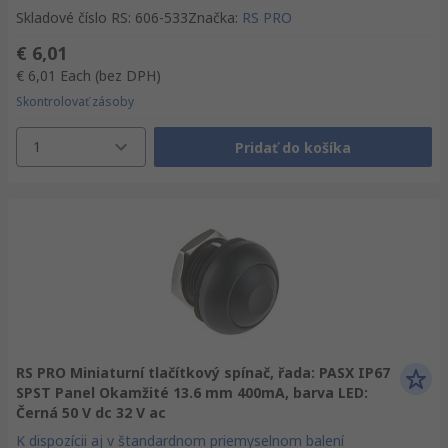
Skladové číslo RS
:
606-533
Značka
:
RS PRO
€ 6,01
€ 6,01
Each
(bez DPH)
Skontrolovať zásoby
1
Pridať do košíka
RS PRO Miniaturní tlačítkový spínač, řada: PASX IP67
SPST Panel Okamžité 13.6 mm 400mA, barva LED:
Černá 50 V dc 32 V ac
K dispozícii aj v štandardnom priemyselnom balení