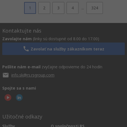
1
2
3
4
...
324
Kontaktujte nás
Zavolajte nám
(linky sú dostupné od 8.00 do 17.00)
Zavolať na služby zákazníkom teraz
Pošlite nám e-mail
zvyčajne odpovieme do 24 hodín
info.sk@rs.rsgroup.com
Spojte sa s nami
Užitočné odkazy
Služby
O spoločnosti RS