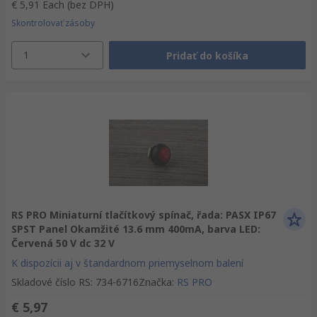
€ 5,91
Each
(bez DPH)
Skontrolovať zásoby
1
Pridať do košíka
RS PRO Miniaturní tlačítkový spínač, řada: PASX IP67
SPST Panel Okamžité 13.6 mm 400mA, barva LED:
Červená 50 V dc 32 V
K dispozícii aj v štandardnom priemyselnom balení
Skladové číslo RS
:
734-6716
Značka
:
RS PRO
€ 5,97