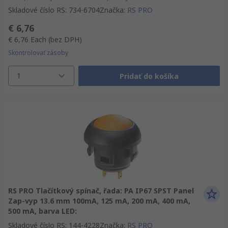
Skladové číslo RS
:
734-6704
Značka
:
RS PRO
€ 6,76
€ 6,76
Each
(bez DPH)
Skontrolovať zásoby
1
Pridať do košíka
RS PRO Tlačítkový spínač, řada: PA IP67 SPST Panel
Zap-vyp 13.6 mm 100mA, 125 mA, 200 mA, 400 mA,
500 mA, barva LED:
Skladové číslo RS
:
144-4228
Značka
:
RS PRO