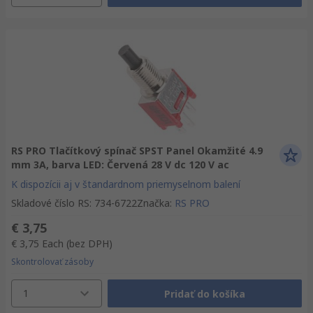
RS PRO Tlačítkový spínač SPST Panel Okamžité 4.9
mm 3A, barva LED: Červená 28 V dc 120 V ac
K dispozícii aj v štandardnom priemyselnom balení
Skladové číslo RS
:
734-6722
Značka
:
RS PRO
€ 3,75
€ 3,75
Each
(bez DPH)
Skontrolovať zásoby
1
Pridať do košíka