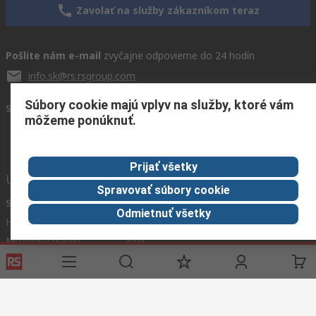
Zavolať na služby zákazníkom teraz
Pošlite nám e-mail
zvyčajne odpovieme do 24 hodín
info.sk@rs.rsgroup.com
Súbory cookie majú vplyv na služby, ktoré vám
Spojte sa s nami
môžeme ponúknuť.
Prijať všetky
Užitočné odkazy
Spravovať súbory cookie
Služby
O spoločnosti RS
Odmietnuť všetky
História objednávok
Celosvetovo
Možnosti platby
ESG
Objednávanie
Kariéra
Recyklácia
Kontaktujte nás
Spôsob dodania
Ocenenia