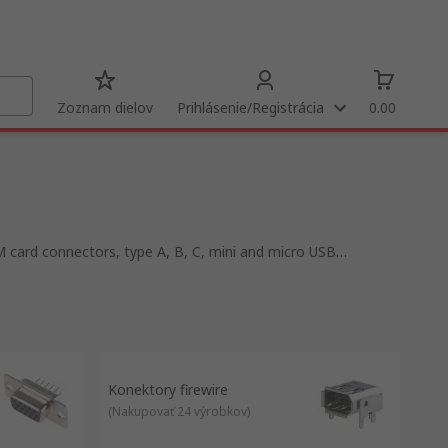
Zoznam dielov
Prihlásenie/Registrácia
0.00
M card connectors, type A, B, C, mini and micro USB
nectors and Harting or try our own brand RS PRO.
ctor is used to join conductors electrically or mechanically
e of the most popular connectors and what they are used for.
cable or board mounted and are commonly used for display
mmon types are:
Konektory firewire
(
Nakupovať 24 výrobkov
)