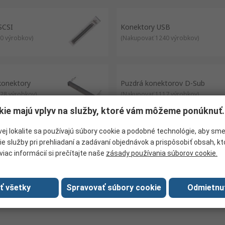
s like printers.
 devices such as laptops, phones and cameras.
hones, cameras and wearable devices
ey have different attributes to consider when choosing which connecto
SCSI
Konektory USB
mmetrical in shape with 24 pins, in 2 rows of 12
0 výrobkov
)
(
Nakupovať 1240 výrobkov
)
konektory
Puzdrá konektorov D-Sub
28 výrobkov
)
(
Nakupovať 1117 výrobkov
)
kie majú vplyv na služby, ktoré vám môžeme ponúknuť.
ej lokalite sa používajú súbory cookie a podobné technológie, aby sm
ie služby pri prehliadaní a zadávaní objednávok a prispôsobiť obsah, k
viac informácií si prečítajte naše
zásady používania súborov cookie.
ať všetky
Spravovať súbory cookie
Odmietnu