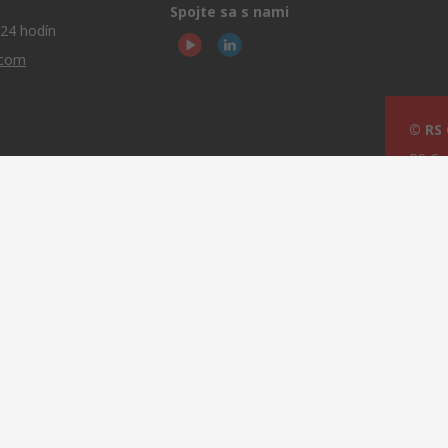
Spojte sa s nami
24 hodín
.com
© RS
RS Co
oup
Main,
relec v roku 2023
ejší