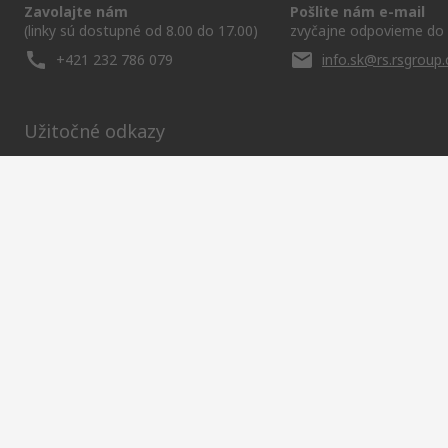
Zavolajte nám
Pošlite nám e-mail
(linky sú dostupné od 8.00 do 17.00)
zvyčajne odpovieme do 
+421 232 786 079
info.sk@rs.rsgroup
Užitočné odkazy
Služby
O spoločnosti RS
Corporate Gr
História objednávok
Celosvetovo
About RS
Možnosti platby
ESG
Objednávanie
Kariéra
Recyklácia
Kontaktujte nás
Spôsob dodania
Ocenenia
RS získala spoločnosť Dist
Spolu sme siln