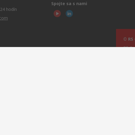
Spojte sa s nami
24 hodín
.com
© RS
RS Co
oup
Main,
relec v roku 2023
ejší