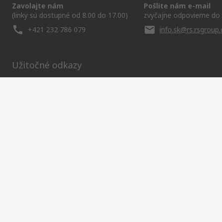
Zavolajte nám
Pošlite nám e-mail
(linky sú dostupné od 8.00 do 17.00)
zvyčajne odpovieme do 
+421 232 786 079
info.sk@rs.rsgroup
Užitočné odkazy
Služby
O spoločnosti RS
Corporate Gr
História objednávok
Celosvetovo
About RS
Možnosti platby
ESG
Objednávanie
Kariéra
Recyklácia
Kontaktujte nás
Spôsob dodania
Ocenenia
RS získala spoločnosť Dist
Spolu sme siln