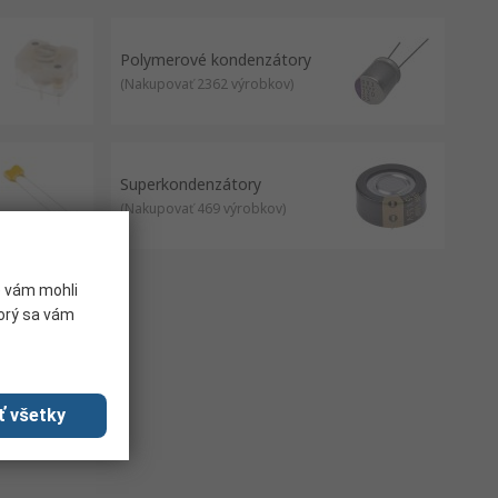
unications.
Polymerové kondenzátory
(
Nakupovať 2362 výrobkov
)
Superkondenzátory
(
Nakupovať 469 výrobkov
)
e vám mohli
torý sa vám
ť všetky