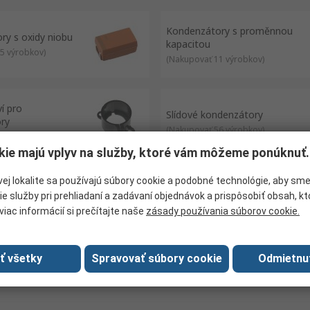
gnals and allow higher-frequencies to pass through. Useful in telecomm
Kondenzátory s proměnnou
ry s oxidy niobu
inals
kapacitou
5 výrobkov
)
(
Nakupovať 11 výrobkov
)
ví pro
Slídové kondenzátory
ry
(
Nakupovať 56 výrobkov
)
9 výrobkov
)
kie majú vplyv na služby, ktoré vám môžeme ponúknuť.
ej lokalite sa používajú súbory cookie a podobné technológie, aby sm
keramické
Vícevrstvé organické
ie služby pri prehliadaní a zadávaní objednávok a prispôsobiť obsah, k
ory – MLCC
kondenzátory
viac informácií si prečítajte naše
zásady používania súborov cookie.
0591 výrobkov
)
(
Nakupovať 6 výrobkov
)
ať všetky
Spravovať súbory cookie
Odmietnu