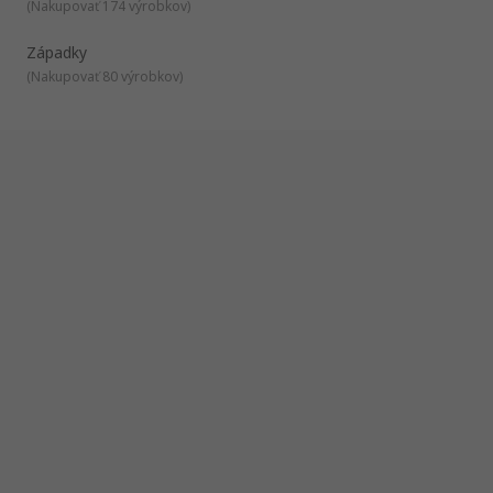
(
Nakupovať 174 výrobkov
)
Západky
(
Nakupovať 80 výrobkov
)