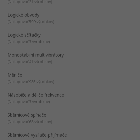
(
Nakupovať 21 výrobkov
)
Logické obvody
(
Nakupovať 599 výrobkov
)
Logické sčítačky
(
Nakupovať 3 výrobkov
)
Monostabilní multivibrátory
(
Nakupovať 41 výrobkov
)
Měniče
(
Nakupovať 985 výrobkov
)
Násobiče a děliče frekvence
(
Nakupovať 3 výrobkov
)
Sběrnicové spínače
(
Nakupovať 68 výrobkov
)
Sběrnicové vysílače-přijímače