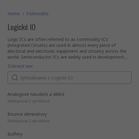
Home
/
Polovodiče
Logické IO
Logic ICs are often referred to as ‘commodity ICs’
(integrated Circuits) are used in almost every piece of
electrical and electronic equipment and circuitry across the
world. Semiconductor ICs are widely used in development,
design and manufacturing applications. RS offer an extensive
Common Logic ICs types and their uses
Zobraziť viac
range of high-quality standard logic semiconductors from
Buffers transfer voltage from high to low output impedance
leading brands including Texas Instruments, Toshiba,
circuits, acting as a barrier between source and load to
Nexperia, STMicroelectronics and ON Semiconductor.
prevent network disturbance. These devices can also be
classified as as
Bus buffers
Analogové násobiče a děliče
Buffer and Converter combinations
(
Nakupovať 2 výrobkov
)
Buffer and Line Driver combinations
Bounce eliminátory
Bus Transceiver devices provide input/output signal control
(
Nakupovať 2 výrobkov
)
(i.e. bidirectional, unlike buffers,) to a shared data bus.
Counter ICs (also Shift Registers) typically comprises a
Buffery
number of connected cascading
flip-flops
, designed to