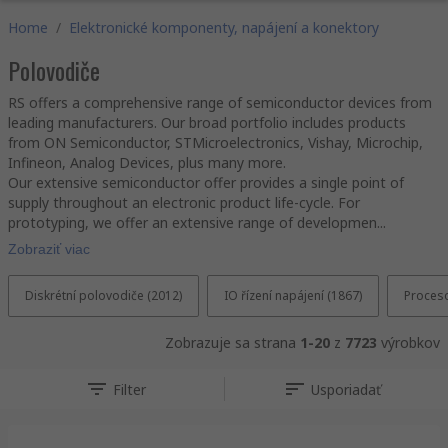
Home
/
Elektronické komponenty, napájení a konektory
Polovodiče
RS offers a comprehensive range of semiconductor devices from
leading manufacturers. Our broad portfolio includes products
from ON Semiconductor, STMicroelectronics, Vishay, Microchip,
Infineon, Analog Devices, plus many more.
Our extensive semiconductor offer provides a single point of
supply throughout an electronic product life-cycle. For
prototyping, we offer an extensive range of developmen...
Zobraziť viac
Diskrétní polovodiče (2012)
IO řízení napájení (1867)
Proceso
Zobrazuje sa strana
1-20
z
7723
výrobkov
Filter
Usporiadať