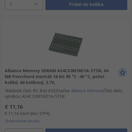
1
Pridať do košíka
Alliance Memory SDRAM AS4C32M16D1A-5TIN, 64
MB Povrchová montáž 16 bit 85 °C -40 °C, počet
kolíků: 66 kolíkový, 2.7V,
Skladové číslo RS
:
842-633
Značka
:
Alliance Memory
Číslo dielu
výrobcu
:
AS4C32M16D1A-5TIN
€ 11,16
€ 11,16
Each
(bez DPH)
Skontrolovať zásoby