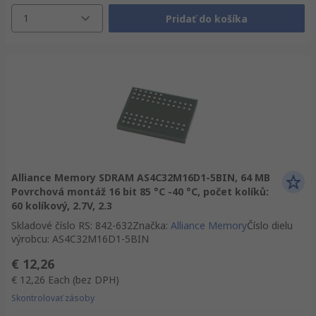
1
Pridať do košíka
Alliance Memory SDRAM AS4C32M16D1-5BIN, 64 MB
Povrchová montáž 16 bit 85 °C -40 °C, počet kolíků:
60 kolíkový, 2.7V, 2.3
Skladové číslo RS
:
842-632
Značka
:
Alliance Memory
Číslo dielu
výrobcu
:
AS4C32M16D1-5BIN
€ 12,26
€ 12,26
Each
(bez DPH)
Skontrolovať zásoby