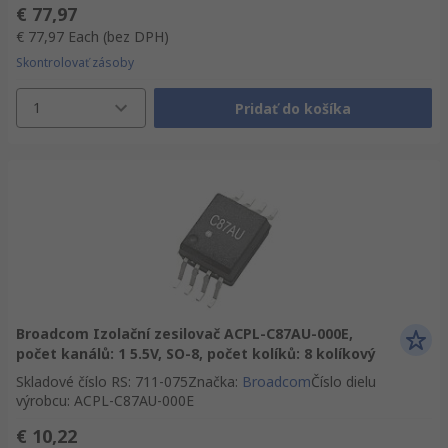
€ 77,97
€ 77,97
Each
(bez DPH)
Skontrolovať zásoby
1
Pridať do košíka
Broadcom Izolační zesilovač ACPL-C87AU-000E,
počet kanálů: 1 5.5V, SO-8, počet kolíků: 8 kolíkový
Skladové číslo RS
:
711-075
Značka
:
Broadcom
Číslo dielu
výrobcu
:
ACPL-C87AU-000E
€ 10,22