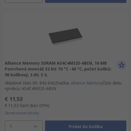
Alliance Memory SDRAM AS4C4M32S-6BIN, 16 MB
Povrchová montáž 32 bit 70 °C -40 °C, počet kolíků:
90 kolíkový, 3.6V, 3 V,
Skladové číslo RS
:
842-642
Značka
:
Alliance Memory
Číslo dielu
výrobcu
:
AS4C4M32S-6BIN
€ 11,53
€ 11,53
Each
(bez DPH)
Skontrolovať zásoby
1
Pridať do košíka