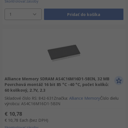
Skontrolovať zásoby
1
Pridať do košíka
Alliance Memory SDRAM AS4C16M16D1-5BIN, 32 MB
Povrchová montáž 16 bit 85 °C -40 °C, počet kolíků:
60 kolíkový, 2.7V, 2.3
Skladové číslo RS
:
842-631
Značka
:
Alliance Memory
Číslo dielu
výrobcu
:
AS4C16M16D1-5BIN
€ 10,78
€ 10,78
Each
(bez DPH)
Skontrolovať zásoby