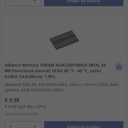
1
Pridať do košíka
Alliance Memory SDRAM AS4C32M16MSA-6BIN, 64
MB Povrchová montáž 16 bit 85 °C -40 °C, počet
kolíků: 54 kolíkový, 1.95V,
Skladové číslo RS
:
842-639
Značka
:
Alliance Memory
Číslo dielu
výrobcu
:
AS4C32M16MSA-6BIN
€ 9,98
€ 9,98
Each
(bez DPH)
Skontrolovať zásoby
1
Pridať do košíka