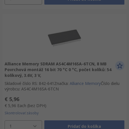
Alliance Memory SDRAM AS4C4M16SA-6TCN, 8 MB
Povrchová montáž 16 bit 70 °C 0 °C, počet kolíků: 54
kolíkový, 3.6V, 3 V,
Skladové číslo RS
:
842-641
Značka
:
Alliance Memory
Číslo dielu
výrobcu
:
AS4C4M16SA-6TCN
€ 5,96
€ 5,96
Each
(bez DPH)
Skontrolovať zásoby
1
Pridať do košíka