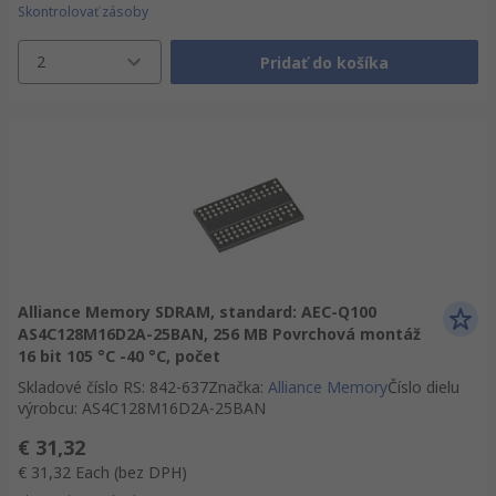
Skontrolovať zásoby
2
Pridať do košíka
Alliance Memory SDRAM, standard: AEC-Q100
AS4C128M16D2A-25BAN, 256 MB Povrchová montáž
16 bit 105 °C -40 °C, počet
Skladové číslo RS
:
842-637
Značka
:
Alliance Memory
Číslo dielu
výrobcu
:
AS4C128M16D2A-25BAN
€ 31,32
€ 31,32
Each
(bez DPH)