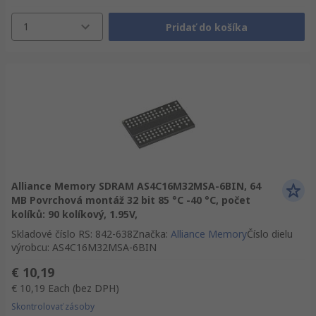
1
Pridať do košíka
Alliance Memory SDRAM AS4C16M32MSA-6BIN, 64
MB Povrchová montáž 32 bit 85 °C -40 °C, počet
kolíků: 90 kolíkový, 1.95V,
Skladové číslo RS
:
842-638
Značka
:
Alliance Memory
Číslo dielu
výrobcu
:
AS4C16M32MSA-6BIN
€ 10,19
€ 10,19
Each
(bez DPH)
Skontrolovať zásoby