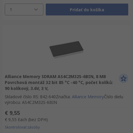
1
Pridať do košíka
Alliance Memory SDRAM AS4C2M32S-6BIN, 8 MB
Povrchová montáž 32 bit 85 °C -40 °C, počet kolíků:
90 kolíkový, 3.6V, 3 V,
Skladové číslo RS
:
842-640
Značka
:
Alliance Memory
Číslo dielu
výrobcu
:
AS4C2M32S-6BIN
€ 9,55
€ 9,55
Each
(bez DPH)
Skontrolovať zásoby