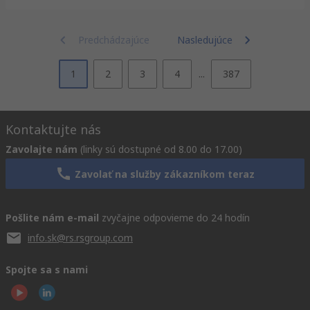
Predchádzajúce
Nasledujúce
1
2
3
4
...
387
Kontaktujte nás
Zavolajte nám
(linky sú dostupné od 8.00 do 17.00)
Zavolať na služby zákazníkom teraz
Pošlite nám e-mail
zvyčajne odpovieme do 24 hodín
info.sk@rs.rsgroup.com
Spojte sa s nami