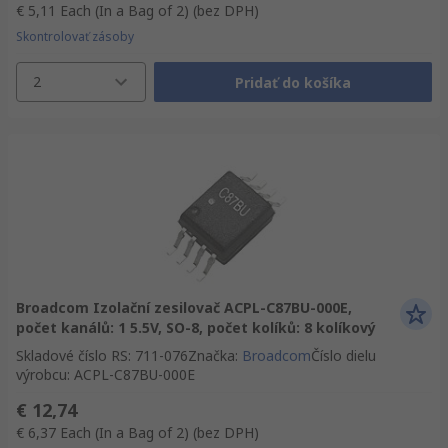
€ 5,11
Each (In a Bag of 2)
(bez DPH)
Skontrolovať zásoby
2
Pridať do košíka
Broadcom Izolační zesilovač ACPL-C87BU-000E,
počet kanálů: 1 5.5V, SO-8, počet kolíků: 8 kolíkový
Skladové číslo RS
:
711-076
Značka
:
Broadcom
Číslo dielu
výrobcu
:
ACPL-C87BU-000E
€ 12,74
€ 6,37
Each (In a Bag of 2)
(bez DPH)