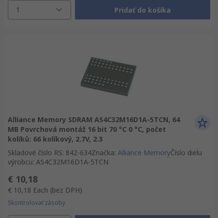
1
Pridať do košíka
Alliance Memory SDRAM AS4C32M16D1A-5TCN, 64
MB Povrchová montáž 16 bit 70 °C 0 °C, počet
kolíků: 66 kolíkový, 2.7V, 2.3
Skladové číslo RS
:
842-634
Značka
:
Alliance Memory
Číslo dielu
výrobcu
:
AS4C32M16D1A-5TCN
€ 10,18
€ 10,18
Each
(bez DPH)
Skontrolovať zásoby