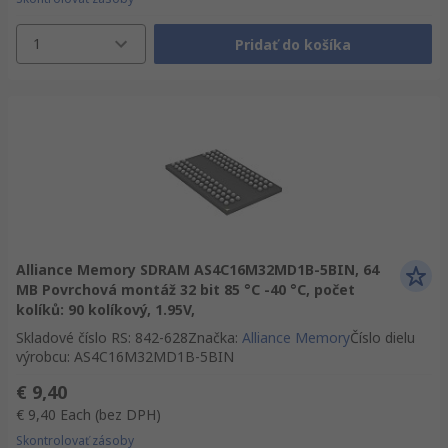
1
Pridať do košíka
Alliance Memory SDRAM AS4C16M32MD1B-5BIN, 64
MB Povrchová montáž 32 bit 85 °C -40 °C, počet
kolíků: 90 kolíkový, 1.95V,
Skladové číslo RS
:
842-628
Značka
:
Alliance Memory
Číslo dielu
výrobcu
:
AS4C16M32MD1B-5BIN
€ 9,40
€ 9,40
Each
(bez DPH)
Skontrolovať zásoby