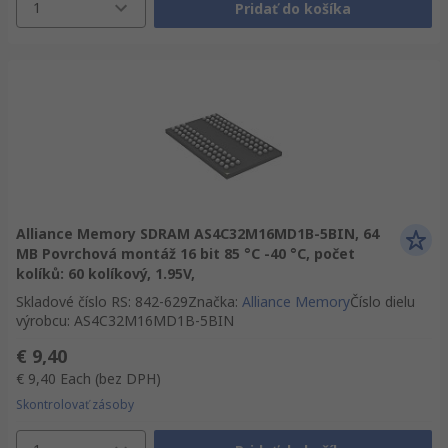
1
Pridať do košíka
Alliance Memory SDRAM AS4C32M16MD1B-5BIN, 64
MB Povrchová montáž 16 bit 85 °C -40 °C, počet
kolíků: 60 kolíkový, 1.95V,
Skladové číslo RS
:
842-629
Značka
:
Alliance Memory
Číslo dielu
výrobcu
:
AS4C32M16MD1B-5BIN
€ 9,40
€ 9,40
Each
(bez DPH)
Skontrolovať zásoby