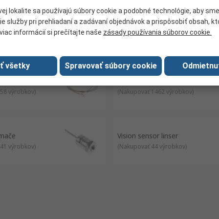
ej lokalite sa používajú súbory cookie a podobné technológie, aby sm
ie služby pri prehliadaní a zadávaní objednávok a prispôsobiť obsah, k
ížky
Světelné záclony
viac informácií si prečítajte naše
zásady používania súborov cookie.
0 výrobkov
)
(
Nakupovať 1316 výrobkov
)
ať všetky
Spravovať súbory cookie
Odmietnu
Termoelektrické články
58 výrobkov
)
(
Nakupovať 1462 výrobkov
)
ímače
Vision sensor linser
41 výrobkov
)
(
Nakupovať 44 výrobkov
)