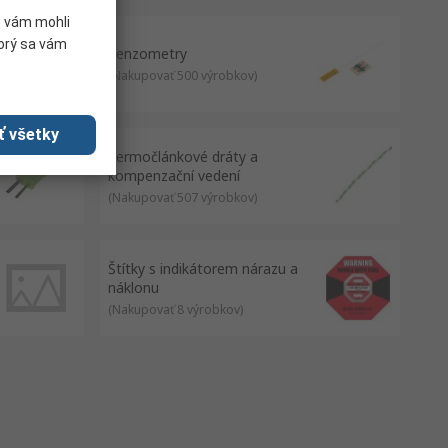
e vám mohli
torý sa vám
Tenzometry
(
Nakupovať 500 výrobkov
)
ť všetky
Termočlánkové dráty a
kompenzační vedení
(
Nakupovať 507 výrobkov
)
Štítky s indikátorem nárazu a
náklonu
(
Nakupovať 8 výrobkov
)