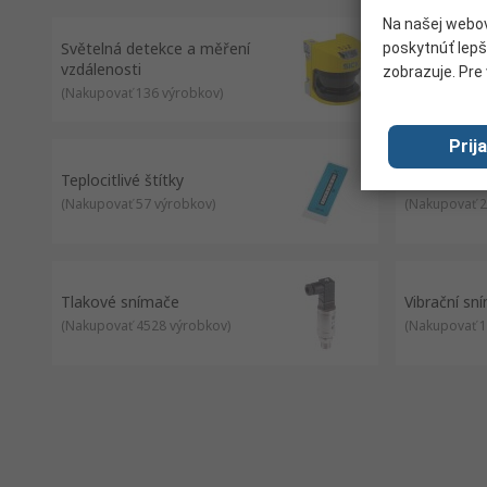
Na našej webov
Světelná detekce a měření
poskytnúť lepš
Světelné mř
vzdálenosti
zobrazuje. Pre 
(
Nakupovať 9
(
Nakupovať 136 výrobkov
)
Prij
Teplocitlivé štítky
Termistory
(
Nakupovať 57 výrobkov
)
(
Nakupovať 2
Tlakové snímače
Vibrační sn
(
Nakupovať 4528 výrobkov
)
(
Nakupovať 1