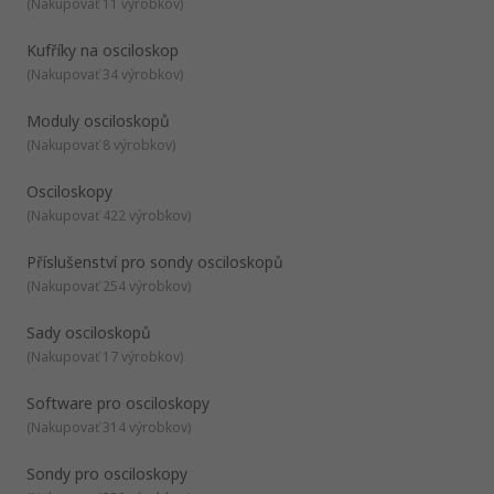
(
Nakupovať 11 výrobkov
)
Kufříky na osciloskop
(
Nakupovať 34 výrobkov
)
Moduly osciloskopů
(
Nakupovať 8 výrobkov
)
Osciloskopy
(
Nakupovať 422 výrobkov
)
Příslušenství pro sondy osciloskopů
(
Nakupovať 254 výrobkov
)
Sady osciloskopů
(
Nakupovať 17 výrobkov
)
Software pro osciloskopy
(
Nakupovať 314 výrobkov
)
Sondy pro osciloskopy