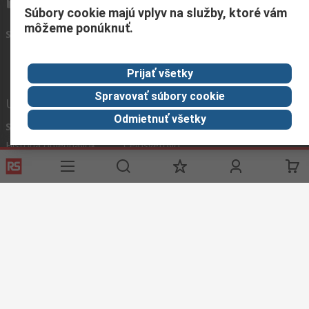
info.sk@rs.rsgroup.com
Súbory cookie majú vplyv na služby, ktoré vám
môžeme ponúknuť.
Spojte sa s nami
Prijať všetky
Spravovať súbory cookie
Užitočné odkazy
Odmietnuť všetky
Služby
O spoločnosti RS
História objednávok
Celosvetovo
Možnosti platby
ESG
Objednávanie
Kariéra
Recyklácia
Kontaktujte nás
Spôsob dodania
Ocenenia
Corporate Group
About RS
RS získala spoločnosť Distrelec v roku 2023