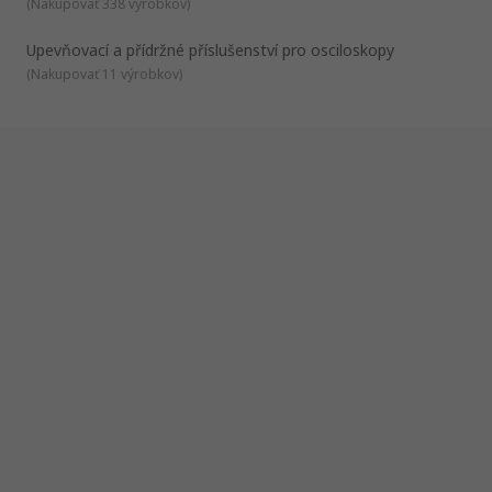
(
Nakupovať 338 výrobkov
)
Upevňovací a přídržné příslušenství pro osciloskopy
(
Nakupovať 11 výrobkov
)