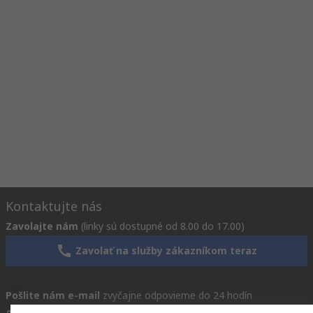
Kontaktujte nás
Zavolajte nám
(linky sú dostupné od 8.00 do 17.00)
Zavolať na služby zákazníkom teraz
Pošlite nám e-mail
zvyčajne odpovieme do 24 hodín