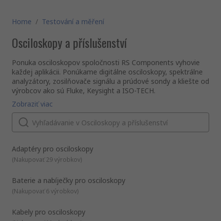
Home
/
Testování a měření
Osciloskopy a příslušenství
Ponuka osciloskopov spoločnosti RS Components vyhovie
každej aplikácii. Ponúkame digitálne osciloskopy, spektrálne
analyzátory, zosilňovače signálu a prúdové sondy a kliešte od
výrobcov ako sú Fluke, Keysight a ISO-TECH.
Zobraziť viac
Adaptéry pro osciloskopy
(
Nakupovať 29 výrobkov
)
Baterie a nabíječky pro osciloskopy
(
Nakupovať 6 výrobkov
)
Kabely pro osciloskopy