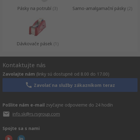
Pásky na potrubí
(
3
)
Samo-amalgamační pásky
(
2
)
Dávkovače pásek
(
1
)
Kontaktujte nás
Zavolajte nám
(linky sú dostupné od 8.00 do 17.00)
Zavolať na služby zákazníkom teraz
Pošlite nám e-mail
zvyčajne odpovieme do 24 hodín
info.sk@rs.rsgroup.com
Spojte sa s nami