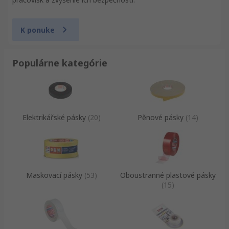
K ponuke
Populárne kategórie
Elektrikářské pásky
(
20
)
Pěnové pásky
(
14
)
Maskovací pásky
(
53
)
Oboustranné plastové pásky
(
15
)