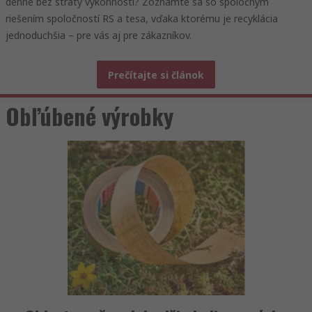
denne bez straty výkonnosti? Zoznámte sa so spoločným
riešením spoločností RS a tesa, vďaka ktorému je recyklácia
jednoduchšia – pre vás aj pre zákazníkov.
Prečítajte si článok
Obľúbené výrobky