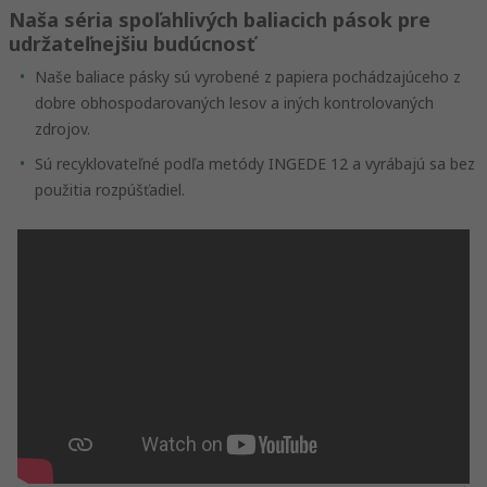
Naša séria spoľahlivých baliacich pások pre
udržateľnejšiu budúcnosť
Naše baliace pásky sú vyrobené z papiera pochádzajúceho z
dobre obhospodarovaných lesov a iných kontrolovaných
zdrojov.
Sú recyklovateľné podľa metódy INGEDE 12 a vyrábajú sa bez
použitia rozpúšťadiel.