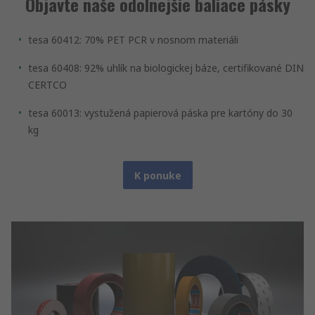
Objavte naše odolnejšie baliace pásky
tesa 60412: 70% PET PCR v nosnom materiáli
tesa 60408: 92% uhlík na biologickej báze, certifikované DIN
CERTCO
tesa 60013: vystužená papierová páska pre kartóny do 30
kg
K ponuke