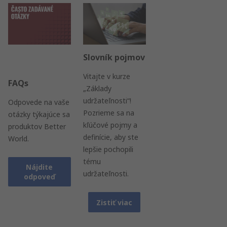
Slovník pojmov
Vitajte v kurze
FAQs
„Základy
udržateľnosti“!
Odpovede na vaše
Pozrieme sa na
otázky týkajúce sa
kľúčové pojmy a
produktov Better
definície, aby ste
World.
lepšie pochopili
tému
Nájdite
udržateľnosti.
odpoveď
Zistiť viac