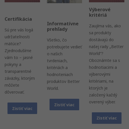
Výberové
kritériá
Certifikácia
Informatívne
Zaujíma vás, ako
prehľady
Sú pre vás logá
sa produkty
udržateľnosti
dostávajú do
Všetko, čo
mätúce?
našej rady „Better
potrebujete vedieť
Zjednodušíme
World“?
o našich
vám to – jasné
Oboznámte sa s
tvrdeniach,
pokyny a
hodnotiacimi a
kritériách a
transparentné
výberovými
hodnoteniach
záväzky, ktorým
kritériami, na
produktov Better
môžete
ktorých je
World.
dôverovať.
založený každý
overený výber.
Zistiť viac
Zistiť viac
Zistiť viac