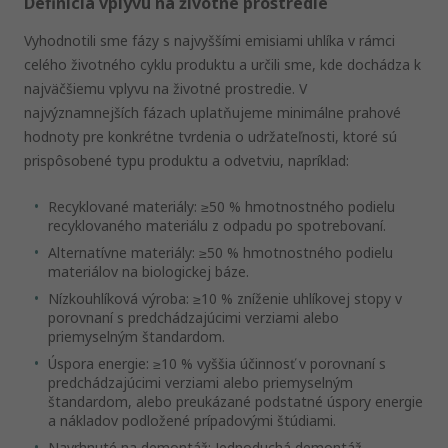
Definícia vplyvu na životné prostredie
Vyhodnotili sme fázy s najvyššími emisiami uhlíka v rámci
celého životného cyklu produktu a určili sme, kde dochádza k
najväčšiemu vplyvu na životné prostredie. V
najvýznamnejších fázach uplatňujeme minimálne prahové
hodnoty pre konkrétne tvrdenia o udržateľnosti, ktoré sú
prispôsobené typu produktu a odvetviu, napríklad:
Recyklované materiály: ≥50 % hmotnostného podielu
recyklovaného materiálu z odpadu po spotrebovaní.
Alternatívne materiály: ≥50 % hmotnostného podielu
materiálov na biologickej báze.
Nízkouhlíková výroba: ≥10 % zníženie uhlíkovej stopy v
porovnaní s predchádzajúcimi verziami alebo
priemyselným štandardom.
Úspora energie: ≥10 % vyššia účinnosť v porovnaní s
predchádzajúcimi verziami alebo priemyselným
štandardom, alebo preukázané podstatné úspory energie
a nákladov podložené prípadovými štúdiami.
Navrhnuté na demontáž: Jednoduchá demontáž