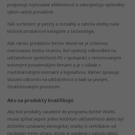
podporujú zvyšovanie efektívnosti a zabezpečujú optimálny
výkon vašich prevádzok.
Náš sortiment je pestrý a rozsiahly a zahŕňa všetky naše
kľúčové produktové kategórie a technológie.
Náš rámec produktov Better World nie je schémou
overovanou treťou stranou. Bol vyvinutý odborníkmi na
udržateľnosť spoločnosti RS v spolupráci s renomovanými
externými poradenskými firmami a je v súlade s
medzinárodnými normami a legislatívou. Rámec spravujú
skúsení odborníci na udržateľnosť a riadi sa jasným,
štruktúrovaným procesom.
Ako sa produkty kvalifikujú
Aby boli produkty zaradené do programu Better World,
musia spĺňať aspoň jedno kritérium udržateľnosti alebo byť
držiteľmi uznávanej ekologickej značky či certifikácie od
nezávislej tretej strany, ktorá je uvedená v našom rámci.