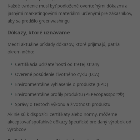
Každé tvrdenie musí byť podložené overiteľnými dôkazmi a
jasnými marketingovými materiálmi určenými pre zákazníkov,
aby sa predišlo greenwashingu.
Dôkazy, ktoré uznávame
Medzi aktuálne príklady dôkazov, ktoré prijímajú, patria
okrem iného:
Certifikácia udržateľnosti od tretej strany
Overené posúdenie životného cyklu (LCA)
Environmentálne vyhlásenie o produkte (EPD)
Environmentálne profily produktu (PEPecopassport®)
Správy o testoch výkonu a životnosti produktu
Ak nie sú k dispozícii certifikáty alebo normy, môžeme
akceptovať spoľahlivé dôkazy špecifické pre daný výrobok od
výrobcov.