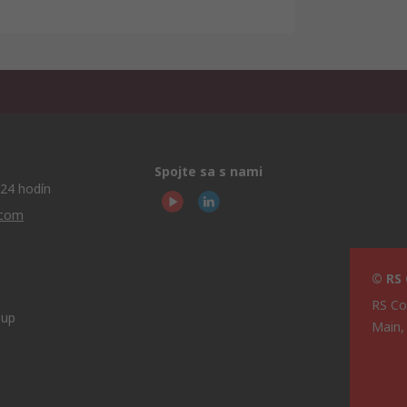
Spojte sa s nami
24 hodín
.com
© RS
RS Co
oup
Main,