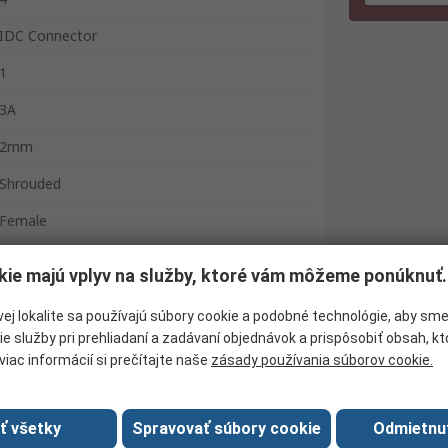
IDC Connector
1
3A
2mm
Shrouded
Female
32V ac
kie majú vplyv na služby, ktoré vám môžeme ponúknuť.
Cable
ej lokalite sa používajú súbory cookie a podobné technológie, aby sm
Straight
ie služby pri prehliadaní a zadávaní objednávok a prispôsobiť obsah, k
viac informácií si prečítajte naše
zásady používania súborov cookie.
Zlato přes nikl
-20°C
ať všetky
Spravovať súbory cookie
Odmietnu
IDC