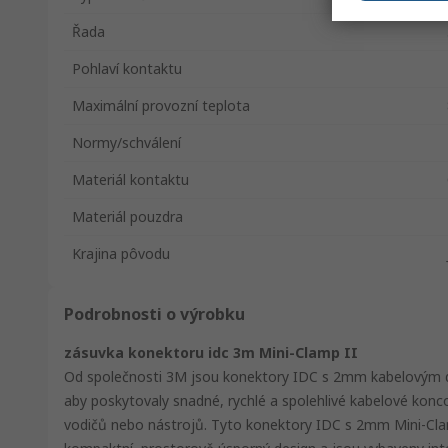
Řada
Pohlaví kontaktu
Maximální provozní teplota
Normy/schválení
Materiál kontaktu
Materiál pouzdra
Krajina pôvodu
Podrobnosti o výrobku
zásuvka konektoru idc 3m Mini-Clamp II
Od společnosti 3M jsou konektory IDC s 2mm kabelovým d
aby poskytovaly snadné, rychlé a spolehlivé kabelové konco
vodičů nebo nástrojů. Tyto konektory IDC s 2mm Mini-Cla