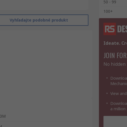
50 - 99
100+
Vyhľadajte podobné produkt
Ideate. Cr
JOIN FOR
No hidden 
Download
Mechanic
View and
Download
a million
3M
4