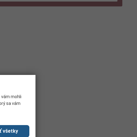
e vám mohli
torý sa vám
ť všetky