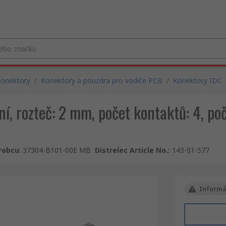
onektory
/
Konektory a pouzdra pro vodiče PCB
/
Konektory IDC
í, rozteč: 2 mm, počet kontaktů: 4, poče
ýrobcu
:
37304-B101-00E MB
Distrelec Article No.
:
143-01-577
Informá