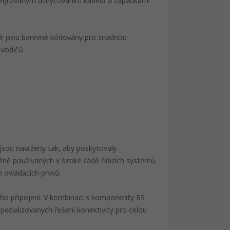
ntegrovaným uchycováním kabelů a západkami
ré jsou barevně kódovány pro snadnou
 vodičů.
jsou navrženy tak, aby poskytovaly
ěžně používaných v široké řadě řídicích systémů
 ovládacích prvků.
kého připojení. V kombinaci s komponenty RS
pecializovaných řešení konektivity pro celou