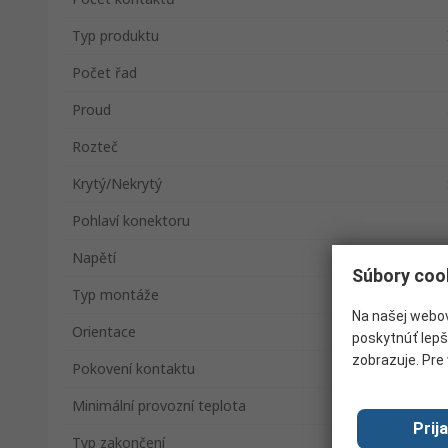
Typ produktu
Počet řad
Proud
Rozteč
Krytý/Nekrytý
Pohlaví konektoru
Napětí
Súbory coo
Typ montáže
Na našej webov
Orientace
poskytnúť lepš
zobrazuje. Pre 
Pokovení kontaktu
Minimální provozní teplota
Prij
Typ zakončení