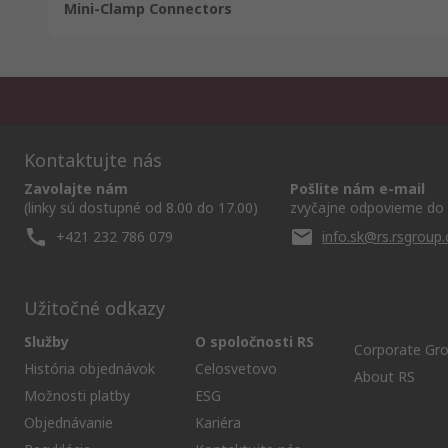
Mini-Clamp Connectors
Kontaktujte nás
Zavolajte nám
Pošlite nám e-mail
(linky sú dostupné od 8.00 do 17.00)
zvyčajne odpovieme do 
+421 232 786 079
info.sk@rs.rsgroup
Užitočné odkazy
Služby
O spoločnosti RS
Corporate Gr
História objednávok
Celosvetovo
About RS
Možnosti platby
ESG
Objednávanie
Kariéra