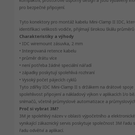
kompaktní, prostorově úsporný design a jsou vybaveny i
pro bezpečné připojení.
Tyto konektory pro montáž kabelu Mini-Clamp II IDC, kte
identifikaci velikosti vodiče, přijímají širokou škálu průměrů
Charakteristiky a výhody
• IDC wiremount zásuvka, 2 mm
• Integrovaná retence kabelu
• průměr drátu více
• není potřeba žádné speciální nářadí
• západky poskytují spolehlivá rozhraní
• Vysoký počet pájecích cyklů
Tyto zdířky IDC Mini-Clamp II s držákem na drátové spoje 
spolehlivost připojení a nákladový výkon v aplikacích I/o b
snímačů, včetně průmyslové automatizace a průmyslových
Proč si vybrat 3M?
3M je spolehlivý název v oblasti výpočetního a elektronic
vynikající zákaznický servis poskytuje společnost 3M řadu s
řadu odvětví a aplikací.