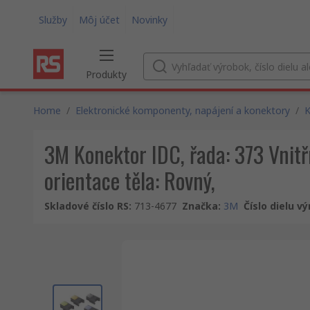
Služby
Môj účet
Novinky
Produkty
Home
/
Elektronické komponenty, napájení a konektory
/
K
3M Konektor IDC, řada: 373 Vnitřn
orientace těla: Rovný,
Skladové číslo RS
:
713-4677
Značka
:
3M
Číslo dielu v