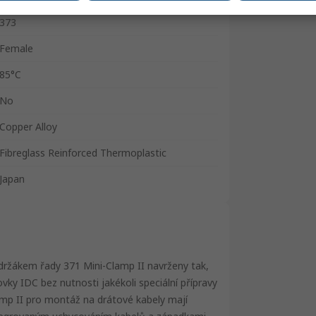
373
Female
85°C
No
Copper Alloy
Fibreglass Reinforced Thermoplastic
Japan
ržákem řady 371 Mini-Clamp II navrženy tak,
vky IDC bez nutnosti jakékoli speciální přípravy
mp II pro montáž na drátové kabely mají