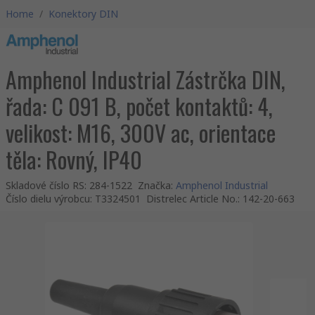
Home
/
Konektory DIN
Amphenol Industrial Zástrčka DIN,
řada: C 091 B, počet kontaktů: 4,
velikost: M16, 300V ac, orientace
těla: Rovný, IP40
Skladové číslo RS
:
284-1522
Značka
:
Amphenol Industrial
Číslo dielu výrobcu
:
T3324501
Distrelec Article No.
:
142-20-663