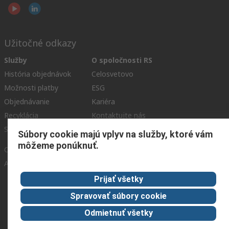
Užitočné odkazy
Služby
O spoločnosti RS
História objednávok
Celosvetovo
Možnosti platby
ESG
Objednávanie
Kariéra
Recyklácia
Kontaktujte nás
Spôsob dodania
Ocenenia
Súbory cookie majú vplyv na služby, ktoré vám
môžeme ponúknuť.
Corporate Group
About RS
Prijať všetky
RS získala spoločnosť Distrelec v roku 2023
Spravovať súbory cookie
Spolu sme silnejší
Odmietnuť všetky