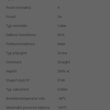
Počet kontaktů
4
Proud
5A
Typ montáže
Cable
Velikost konektoru
M16
Pohlaví konektoru
Male
Typ připojení
Screw
Orientace
Straight
Napětí
300V ac
Stupeň krytí IP
IP40
Typ zakončení
Solder
Betriebstemperatur min.
-40°C
Maximální provozní teplota
100°C