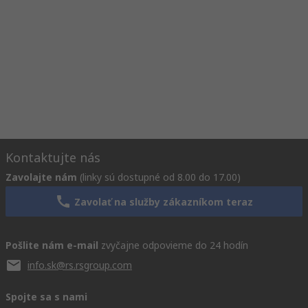
Kontaktujte nás
Zavolajte nám
(linky sú dostupné od 8.00 do 17.00)
Zavolať na služby zákazníkom teraz
Pošlite nám e-mail
zvyčajne odpovieme do 24 hodín
info.sk@rs.rsgroup.com
Spojte sa s nami