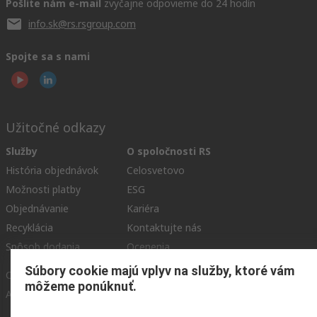
Pošlite nám e-mail
zvyčajne odpovieme do 24 hodín
info.sk@rs.rsgroup.com
Spojte sa s nami
Užitočné odkazy
Služby
O spoločnosti RS
História objednávok
Celosvetovo
Možnosti platby
ESG
Objednávanie
Kariéra
Recyklácia
Kontaktujte nás
Spôsob dodania
Ocenenia
Súbory cookie majú vplyv na služby, ktoré vám
Corporate Group
môžeme ponúknuť.
About RS