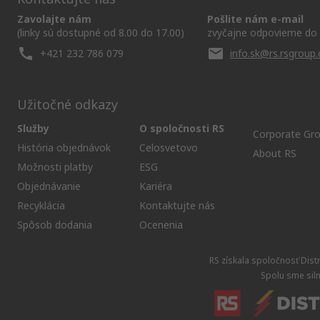
Zavolajte nám
Pošlite nám e-mail
(linky sú dostupné od 8.00 do 17.00)
zvyčajne odpovieme do 
+421 232 786 079
info.sk@rs.rsgroup
Užitočné odkazy
Služby
O spoločnosti RS
Corporate Gr
História objednávok
Celosvetovo
About RS
Možnosti platby
ESG
Objednávanie
Kariéra
Recyklácia
Kontaktujte nás
Spôsob dodania
Ocenenia
RS získala spoločnosť Dist
Spolu sme siln