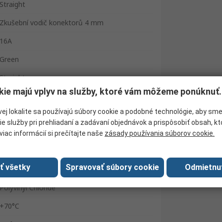
Straight
Zkušební vodič konektorů 4 mm
16A
Green
Straight
kie majú vplyv na služby, ktoré vám môžeme ponúknuť.
60V dc
ej lokalite sa používajú súbory cookie a podobné technológie, aby sm
Male
ie služby pri prehliadaní a zadávaní objednávok a prispôsobiť obsah, k
Male
viac informácií si prečítajte naše
zásady používania súborov cookie.
No
ať všetky
Spravovať súbory cookie
Odmietnu
Beryllium Copper Alloy, Brass
Polyvinyl Chloride
+70°C