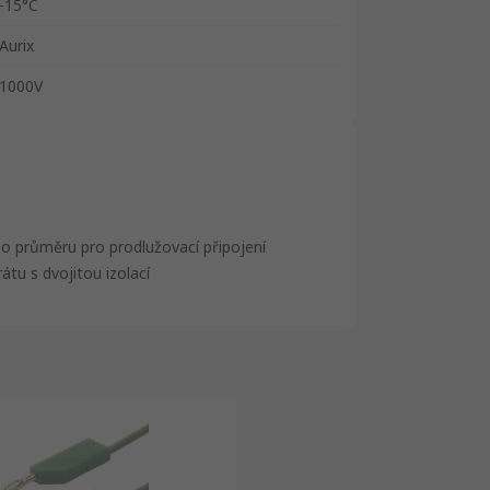
-15°C
Aurix
1000V
o průměru pro prodlužovací připojení
u s dvojitou izolací