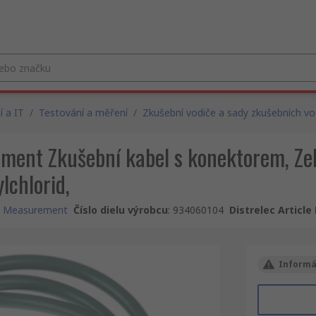
 a IT
/
Testování a měření
/
Zkušební vodiče a sady zkušebních vo
ent Zkušební kabel s konektorem, Zel
lchlorid,
& Measurement
Číslo dielu výrobcu
:
934060104
Distrelec Article
Informá