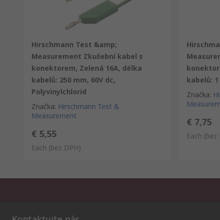
Hirschmann Test &amp;
Hirschma
Measurement Zkušební kabel s
Measurem
konektorem, Zelená 16A, délka
konektor
kabelů: 250 mm, 60V dc,
kabelů: 1
Polyvinylchlorid
Značka
:
H
Measurem
Značka
:
Hirschmann Test &
Measurement
€ 7,75
€ 5,55
Each
(bez
Each
(bez DPH)
Kontaktujte nás