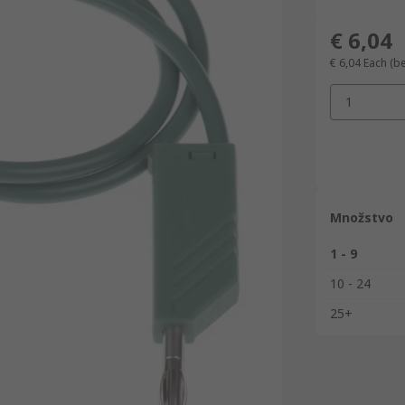
€ 6,04
€ 6,04
Each
(b
1
Množstvo
1 - 9
10 - 24
25+