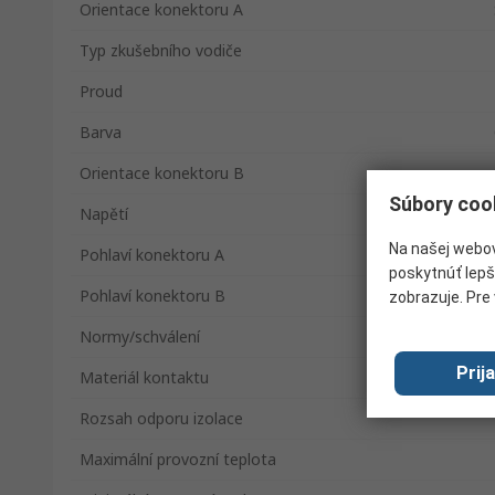
Orientace konektoru A
Typ zkušebního vodiče
Proud
Barva
Orientace konektoru B
Súbory coo
Napětí
Na našej webov
Pohlaví konektoru A
poskytnúť lepš
Pohlaví konektoru B
zobrazuje. Pre 
Normy/schválení
Prij
Materiál kontaktu
Rozsah odporu izolace
Maximální provozní teplota