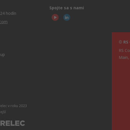
Spojte sa s nami
24 hodín
.com
© RS
RS Co
oup
Main,
relec v roku 2023
ejší