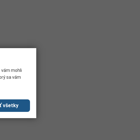
e vám mohli
torý sa vám
ť všetky