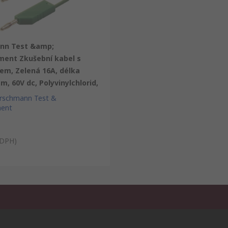
nn Test &amp;
ent Zkušební kabel s
em, Zelená 16A, délka
 m, 60V dc, Polyvinylchlorid,
irschmann Test &
ent
 DPH)