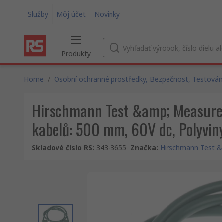
Služby
Môj účet
Novinky
Produkty
Home
/
Osobní ochranné prostředky, Bezpečnost, Testování
Hirschmann Test &amp; Measurem
kabelů: 500 mm, 60V dc, Polyviny
Skladové číslo RS
:
343-3655
Značka
:
Hirschmann Test 