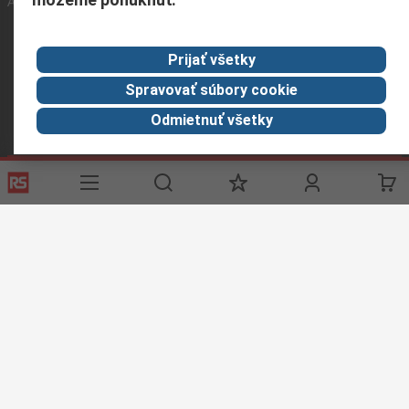
About RS
RS získala spoločnosť Distrelec v roku 2023
Prijať všetky
Spolu sme silnejší
Spravovať súbory cookie
Odmietnuť všetky
Podmienky našej webovej stránky
Všeobecné obchodné
podmienky
Ochrana osobných údajov
Súbory cookie
© RS Components GmbH 2024
RS Components GmbH, Mainzer Landstraße 180, 60327 Frankfurt am Main,
Identifikačné číslo DPH: DE 1153023 43
Túto webovú stránku vytvorila spoločnosť Catalogue solutions
Ltd na základe licencie od spoločnosti RS Components Ltd.