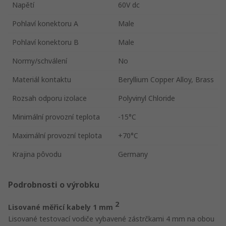
Napětí
60V dc
Pohlaví konektoru A
Male
Pohlaví konektoru B
Male
Normy/schválení
No
Materiál kontaktu
Beryllium Copper Alloy, Brass
Rozsah odporu izolace
Polyvinyl Chloride
Minimální provozní teplota
-15°C
Maximální provozní teplota
+70°C
Krajina pôvodu
Germany
Podrobnosti o výrobku
2
Lisované měřicí kabely 1 mm
Lisované testovací vodiče vybavené zástrčkami 4 mm na obou