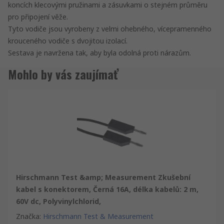
koncích klecovými pružinami a zásuvkami o stejném průměru
pro připojení věže.
Tyto vodiče jsou vyrobeny z velmi ohebného, vícepramenného
krouceného vodiče s dvojitou izolací.
Sestava je navržena tak, aby byla odolná proti nárazům.
Mohlo by vás zaujímať
Hirschmann Test &amp; Measurement Zkušební
kabel s konektorem, Černá 16A, délka kabelů: 2 m,
60V dc, Polyvinylchlorid,
Značka
:
Hirschmann Test & Measurement