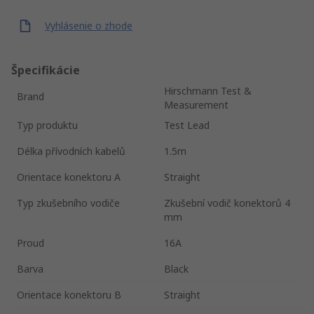
Vyhlásenie o zhode
Špecifikácie
Hirschmann Test &
Brand
Measurement
Typ produktu
Test Lead
Délka přívodních kabelů
1.5m
Orientace konektoru A
Straight
Typ zkušebního vodiče
Zkušební vodič konektorů 4
mm
Proud
16A
Barva
Black
Orientace konektoru B
Straight