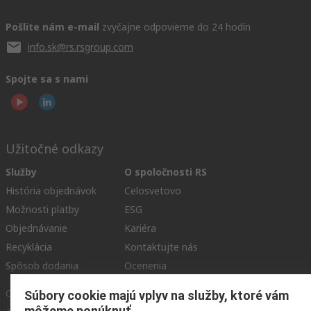
Pošlite nám e-mail
zvyčajne odpovieme do 24 hodín
info.sk@rs.rsgroup.com
Spojte sa s nami
Užitočné odkazy
Služby
O spoločnosti RS
História objednávok
Celosvetovo
Možnosti platby
ESG
Objednávanie
Kariéra
Recyklácia
Kontaktujte nás
Spôsob dodania
Ocenenia
Corporate Group
Súbory cookie majú vplyv na služby, ktoré vám
môžeme ponúknuť.