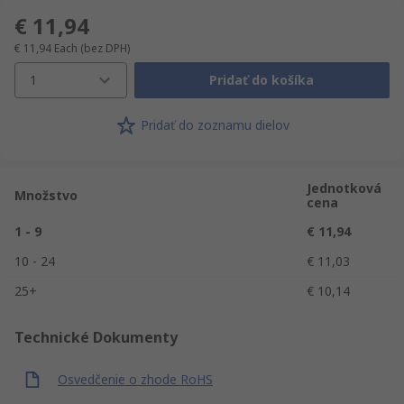
€ 11,94
€ 11,94
Each
(bez DPH)
1
Pridať do košíka
Pridať do zoznamu dielov
Jednotková
Množstvo
cena
1 - 9
€ 11,94
10 - 24
€ 11,03
25+
€ 10,14
Technické Dokumenty
Osvedčenie o zhode RoHS