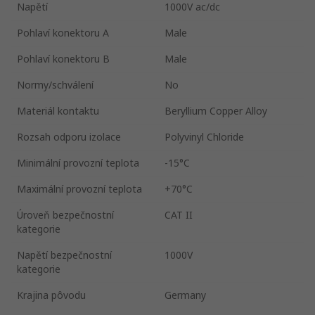
Napětí
1000V ac/dc
Pohlaví konektoru A
Male
Pohlaví konektoru B
Male
Normy/schválení
No
Materiál kontaktu
Beryllium Copper Alloy
Rozsah odporu izolace
Polyvinyl Chloride
Minimální provozní teplota
-15°C
Maximální provozní teplota
+70°C
Úroveň bezpečnostní
CAT II
kategorie
Napětí bezpečnostní
1000V
kategorie
Krajina pôvodu
Germany