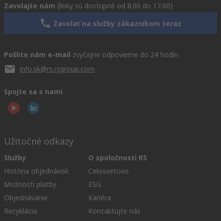
Zavolajte nám
(linky sú dostupné od 8.00 do 17.00)
Zavolať na služby zákazníkom teraz
Pošlite nám e-mail
zvyčajne odpovieme do 24 hodín
info.sk@rs.rsgroup.com
Spojte sa s nami
Užitočné odkazy
Služby
O spoločnosti RS
História objednávok
Celosvetovo
Možnosti platby
ESG
Objednávanie
Kariéra
Recyklácia
Kontaktujte nás