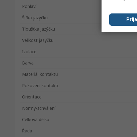
Pohlaví
Šířka jazýčku
Prij
Tloušťka jazýčku
Velikost jazýčku
Izolace
Barva
Materiál kontaktu
Pokovení kontaktu
Orientace
Normy/schválení
Celková délka
Řada