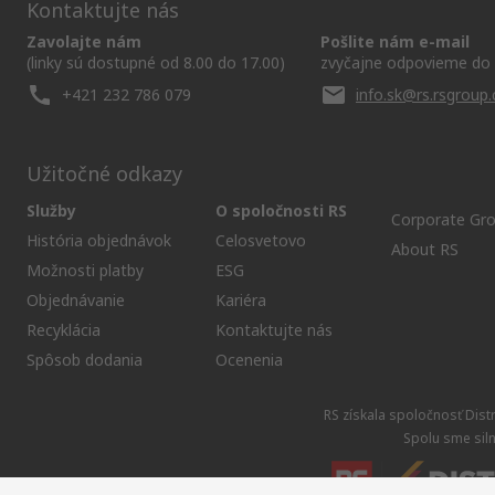
Kontaktujte nás
Zavolajte nám
Pošlite nám e-mail
(linky sú dostupné od 8.00 do 17.00)
zvyčajne odpovieme do 
+421 232 786 079
info.sk@rs.rsgroup
Užitočné odkazy
Služby
O spoločnosti RS
Corporate Gr
História objednávok
Celosvetovo
About RS
Možnosti platby
ESG
Objednávanie
Kariéra
Recyklácia
Kontaktujte nás
Spôsob dodania
Ocenenia
RS získala spoločnosť Dist
Spolu sme siln