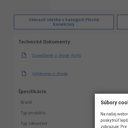
Zobraziť všetko v kategorii Ploché
konektory
Technické Dokumenty
Osvedčenie o zhode RoHS
Vyhlásenie o zhode
Špecifikácie
Brand
Súbory coo
Typ produktu
Na našej webov
poskytnúť lepš
Typ zakončení
zobrazuje. Pre 