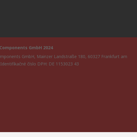
 Components GmbH 2024
mponents GmbH, Mainzer Landstraße 180, 60327 Frankfurt am
 Identifikačné číslo DPH: DE 1153023 43