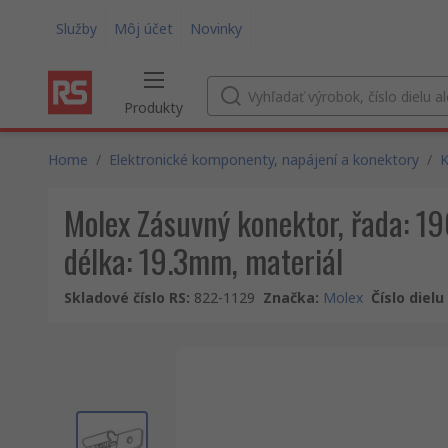
Služby
Môj účet
Novinky
Produkty
Home
/
Elektronické komponenty, napájení a konektory
/
K
Molex Zásuvný konektor, řada: 19
délka: 19.3mm, materiál
Skladové číslo RS
:
822-1129
Značka
:
Molex
Číslo diel