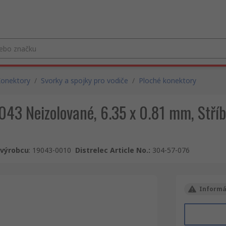
onektory
/
Svorky a spojky pro vodiče
/
Ploché konektory
043 Neizolované, 6.35 x 0.81 mm, Stříb
u výrobcu
:
19043-0010
Distrelec Article No.
:
304-57-076
Informá