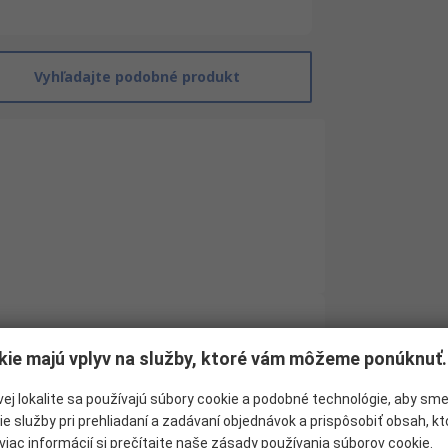
Vyhľadajte podobné produkt
kie majú vplyv na služby, ktoré vám môžeme ponúknuť.
Molex
Zásuvný konektor
ej lokalite sa používajú súbory cookie a podobné technológie, aby sm
ie služby pri prehliadaní a zadávaní objednávok a prispôsobiť obsah, k
Crimp
viac informácií si prečítajte naše
zásady používania súborov cookie.