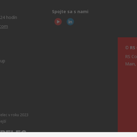
Spojte sa s nami
24 hodín
.com
© RS
RS Co
oup
Main,
relec v roku 2023
ejší