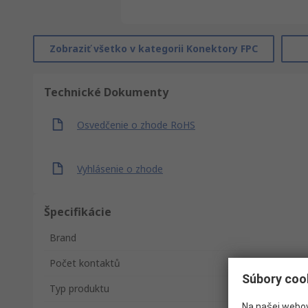
Zobraziť všetko v kategorii Konektory FPC
Technické Dokumenty
Osvedčenie o zhode RoHS
Vyhlásenie o zhode
Špecifikácie
Brand
Počet kontaktů
Súbory coo
Typ produktu
Na našej webov