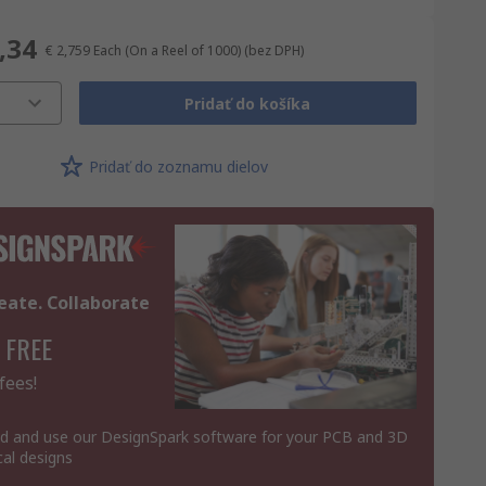
,34
€ 2,759
Each (On a Reel of 1000)
(bez DPH)
Pridať do košíka
Pridať do zoznamu dielov
eate. Collaborate
 FREE
fees!
 and use our DesignSpark software for your PCB and 3D
al designs