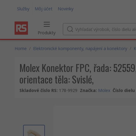
Služby
Môj účet
Novinky
Produkty
Home
/
Elektronické komponenty, napájení a konektory
/
K
Molex Konektor FPC, řada: 52559, 
orientace těla: Svislé,
Skladové číslo RS
:
178-9929
Značka
:
Molex
Číslo diel