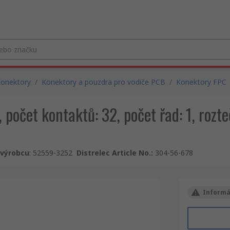
onektory
/
Konektory a pouzdra pro vodiče PCB
/
Konektory FPC
počet kontaktů: 32, počet řad: 1, rozte
u výrobcu
:
52559-3252
Distrelec Article No.
:
304-56-678
Informá