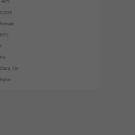
-40°C
52559
Female
85°C
1
No
Zlatá, Cín
Nylon