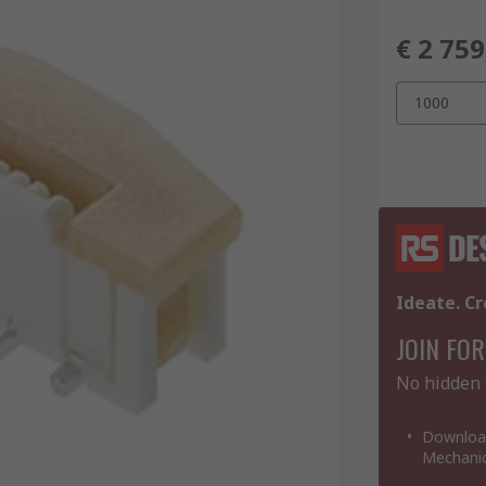
€ 2 759
1000
Ideate. Cr
JOIN FOR
No hidden 
Download
Mechanic