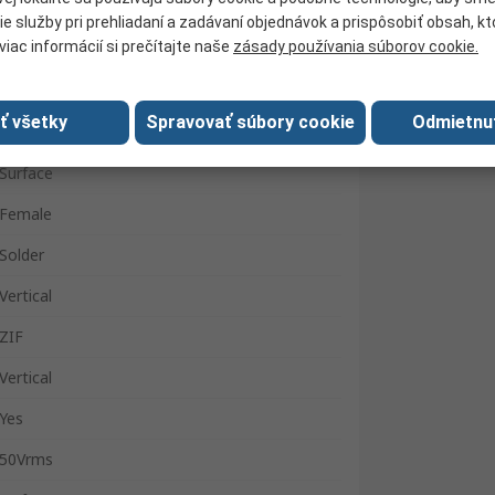
Snadno připojitelný konektor FFC/FPC
ie služby pri prehliadaní a zadávaní objednávok a prispôsobiť obsah, k
viac informácií si prečítajte naše
zásady používania súborov cookie.
Phosphor Bronze
0.5mm
ať všetky
Spravovať súbory cookie
Odmietnu
500mA
Surface
Female
Solder
Vertical
ZIF
Vertical
Yes
50Vrms