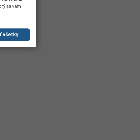
torý sa vám
ť všetky