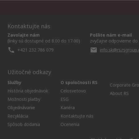
Kontaktujte nás
Zavolajte nám
Pošlite nám e-mail
(linky sú dostupné od 8.00 do 17.00)
zvyčajne odpovieme do 
+421 232 786 079
info.sk@rs.rsgroup
Užitočné odkazy
Služby
O spoločnosti RS
Corporate Gr
História objednávok
Celosvetovo
About RS
Možnosti platby
ESG
Objednávanie
Kariéra
Recyklácia
Kontaktujte nás
Spôsob dodania
Ocenenia