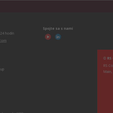
Spojte sa s nami
24 hodín
.com
© RS
RS Co
oup
Main,