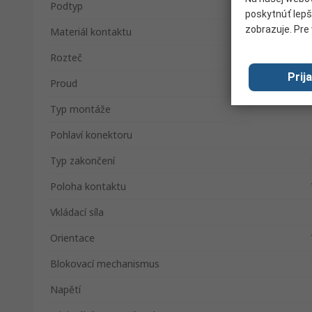
Podtyp
poskytnúť lepš
zobrazuje. Pre 
Materiál kontaktu
Rozteč
Prij
Proud
Typ montáže
Pohlaví konektoru
Typ zakončení
Poloha kontaktu
Vkládací síla
Orientace
Blokovací mechanismus
Napětí