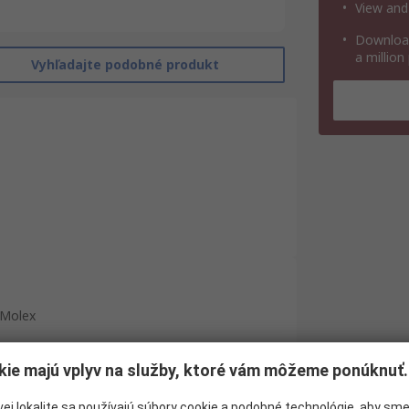
View and
Download
a million
Vyhľadajte podobné produkt
Molex
32
kie majú vplyv na služby, ktoré vám môžeme ponúknuť.
Konektor FPC
ej lokalite sa používajú súbory cookie a podobné technológie, aby sm