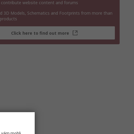
 contribute website content and forums
 3D Models, Schematics and Footprints from more than
 products
Click here to find out more
e vám mohli