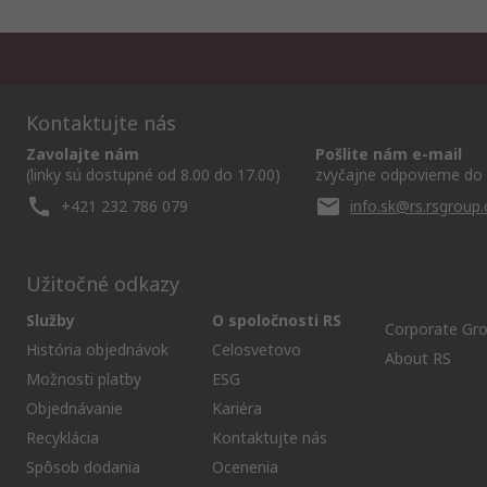
Kontaktujte nás
Zavolajte nám
Pošlite nám e-mail
(linky sú dostupné od 8.00 do 17.00)
zvyčajne odpovieme do 
+421 232 786 079
info.sk@rs.rsgroup
Užitočné odkazy
Služby
O spoločnosti RS
Corporate Gr
História objednávok
Celosvetovo
About RS
Možnosti platby
ESG
Objednávanie
Kariéra
Recyklácia
Kontaktujte nás
Spôsob dodania
Ocenenia