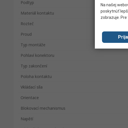
Podtyp
Na našej webov
poskytnúť lepš
Materiál kontaktu
zobrazuje. Pre 
Rozteč
Proud
Prij
Typ montáže
Pohlaví konektoru
Typ zakončení
Poloha kontaktu
Vkládací síla
Orientace
Blokovací mechanismus
Napětí