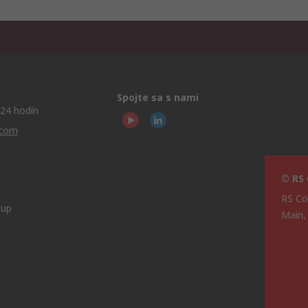
Spojte sa s nami
24 hodín
.com
© RS
RS Co
oup
Main,