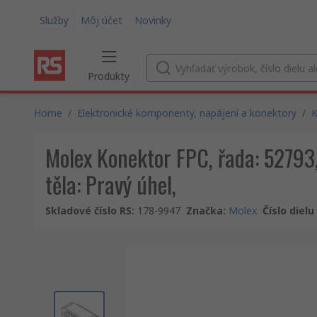
Služby
Môj účet
Novinky
Produkty
Home
/
Elektronické komponenty, napájení a konektory
/
K
Molex Konektor FPC, řada: 52793, 
těla: Pravý úhel,
Skladové číslo RS
:
178-9947
Značka
:
Molex
Číslo diel