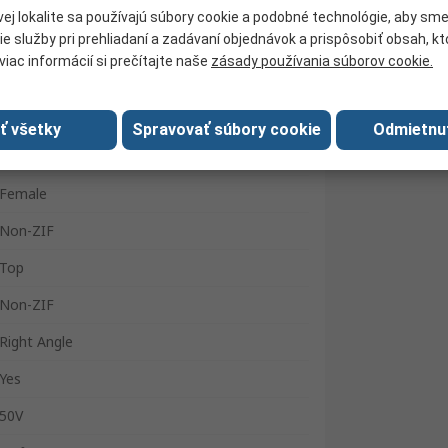
Snadno připojitelný konektor FFC/FPC
ej lokalite sa používajú súbory cookie a podobné technológie, aby sm
ie služby pri prehliadaní a zadávaní objednávok a prispôsobiť obsah, k
Phosphor Bronze
viac informácií si prečítajte naše
zásady používania súborov cookie.
1mm
500mA
ať všetky
Spravovať súbory cookie
Odmietnu
Surface
Female
Non-ZIF
Top
Non-ZIF
Right Angle
Yes
50V