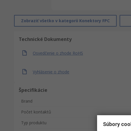
Zobraziť všetko v kategorii Konektory FPC
Technické Dokumenty
Osvedčenie o zhode RoHS
Vyhlásenie o zhode
Špecifikácie
Brand
Počet kontaktů
Typ produktu
Súbory coo