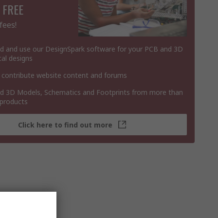
 FREE
fees!
 and use our DesignSpark software for your PCB and 3D
al designs
 contribute website content and forums
 3D Models, Schematics and Footprints from more than
 products
Click here to find out more