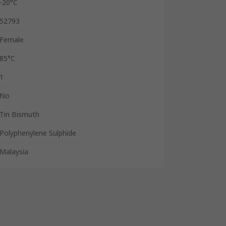
-20°C
52793
Female
85°C
1
No
Tin Bismuth
Polyphenylene Sulphide
Malaysia