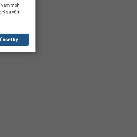
e vám mohli
torý sa vám
ť všetky