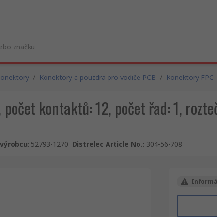
onektory
/
Konektory a pouzdra pro vodiče PCB
/
Konektory FPC
počet kontaktů: 12, počet řad: 1, rozte
u výrobcu
:
52793-1270
Distrelec Article No.
:
304-56-708
Informá