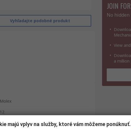
JOIN FOR
No hidden 
Vyhľadajte podobné produkt
Download
Mechanic
View and
Download
a million
Molex
12
Konektor FPC
kie majú vplyv na služby, ktoré vám môžeme ponúknuť.