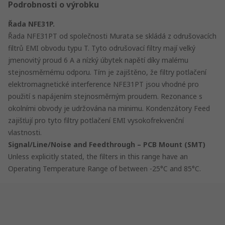
Podrobnosti o výrobku
Řada NFE31P.
Řada NFE31PT od společnosti Murata se skládá z odrušovacích
filtrů EMI obvodu typu T. Tyto odrušovací filtry mají velký
jmenovitý proud 6 A a nízký úbytek napětí díky malému
stejnosměrnému odporu. Tím je zajištěno, že filtry potlačení
elektromagnetické interference NFE31PT jsou vhodné pro
použití s napájením stejnosměrným proudem. Rezonance s
okolními obvody je udržována na minimu. Kondenzátory Feed
zajišťují pro tyto filtry potlačení EMI vysokofrekvenční
vlastnosti.
Signal/Line/Noise and Feedthrough – PCB Mount (SMT)
Unless explicitly stated, the filters in this range have an
Operating Temperature Range of between -25°C and 85°C.