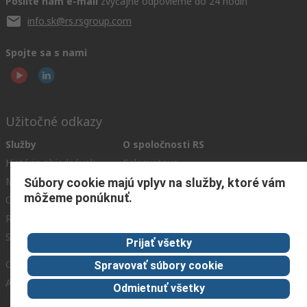
Pošlite nám e-mail
zvyčajne odpovieme do 24 hodín
info.sk@rs.rsgroup.com
Spojte sa s nami
Užitočné odkazy
Služby
O spoločnosti RS
História objednávok
Celosvetovo
Možnosti platby
ESG
Súbory cookie majú vplyv na služby, ktoré vám
môžeme ponúknuť.
Objednávanie
Kariéra
Recyklácia
Kontaktujte nás
Spôsob dodania
Ocenenia
Prijať všetky
Corporate Group
Spravovať súbory cookie
About RS
Odmietnuť všetky