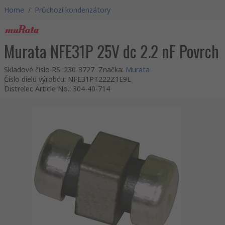
Home
/
Průchozí kondenzátory
Murata NFE31P 25V dc 2.2 nF Povrch
Skladové číslo RS
:
230-3727
Značka
:
Murata
Číslo dielu výrobcu
:
NFE31PT222Z1E9L
Distrelec Article No.
:
304-40-714