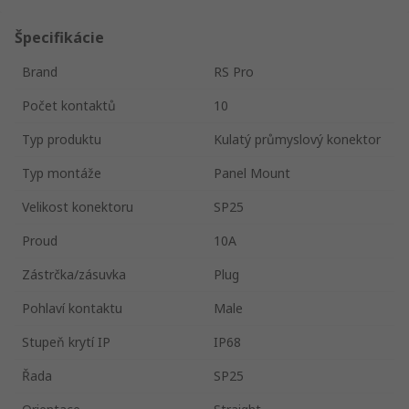
Špecifikácie
Brand
RS Pro
Počet kontaktů
10
Typ produktu
Kulatý průmyslový konektor
Typ montáže
Panel Mount
Velikost konektoru
SP25
Proud
10A
Zástrčka/zásuvka
Plug
Pohlaví kontaktu
Male
Stupeň krytí IP
IP68
Řada
SP25