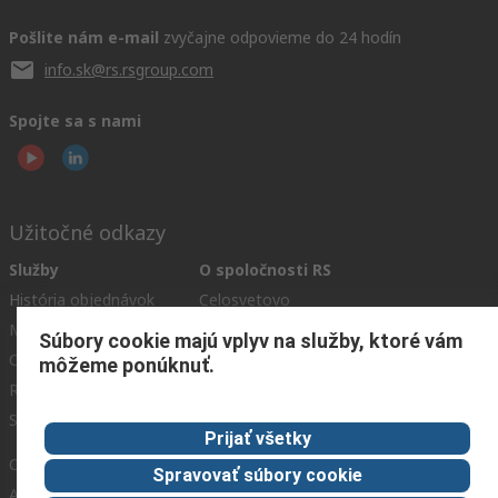
Pošlite nám e-mail
zvyčajne odpovieme do 24 hodín
info.sk@rs.rsgroup.com
Spojte sa s nami
Užitočné odkazy
Služby
O spoločnosti RS
História objednávok
Celosvetovo
Možnosti platby
ESG
Súbory cookie majú vplyv na služby, ktoré vám
Objednávanie
Kariéra
môžeme ponúknuť.
Recyklácia
Kontaktujte nás
Spôsob dodania
Ocenenia
Prijať všetky
Corporate Group
Spravovať súbory cookie
About RS