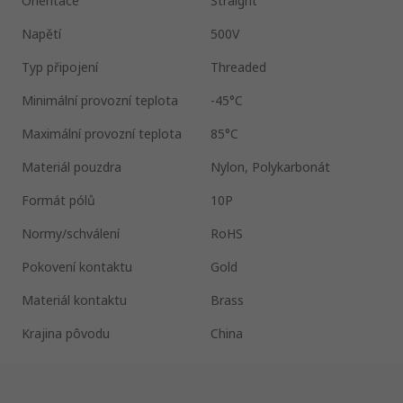
Orientace
Straight
Napětí
500V
Typ připojení
Threaded
Minimální provozní teplota
-45°C
Maximální provozní teplota
85°C
Materiál pouzdra
Nylon, Polykarbonát
Formát pólů
10P
Normy/schválení
RoHS
Pokovení kontaktu
Gold
Materiál kontaktu
Brass
Krajina pôvodu
China