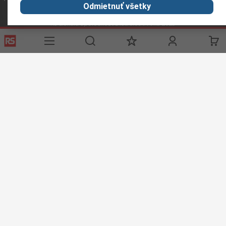
Odmietnuť všetky
RS získala spoločnosť Distrelec v roku 2023
Spolu sme silnejší
Podmienky našej webovej stránky
Všeobecné obchodné
podmienky
Ochrana osobných údajov
Súbory cookie
© RS Components GmbH 2024
RS Components GmbH, Mainzer Landstraße 180, 60327 Frankfurt am Main,
Identifikačné číslo DPH: DE 1153023 43
Túto webovú stránku vytvorila spoločnosť Catalogue solutions
Ltd na základe licencie od spoločnosti RS Components Ltd.