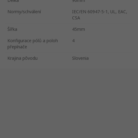
Délka
90mm
Normy/schválení
IEC/EN 60947-5-1, UL, EAC,
CSA
Šířka
45mm
Konfigurace pólů a poloh
4
přepínače
Krajina pôvodu
Slovenia