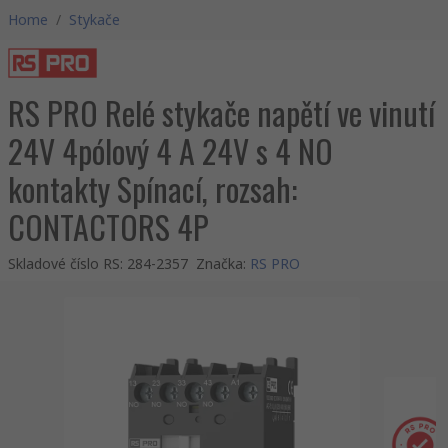
Home
/
Stykače
RS PRO Relé stykače napětí ve vinutí
24V 4pólový 4 A 24V s 4 NO
kontakty Spínací, rozsah:
CONTACTORS 4P
Skladové číslo RS
:
284-2357
Značka
:
RS PRO