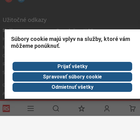
Užitočné odkazy
Služby
O spoločnosti RS
Súbory cookie majú vplyv na služby, ktoré vám
História objednávok
Celosvetovo
môžeme ponúknuť.
Možnosti platby
ESG
Objednávanie
Kariéra
Recyklácia
Kontaktujte nás
Prijať všetky
Spôsob dodania
Ocenenia
Spravovať súbory cookie
Corporate Group
Odmietnuť všetky
About RS
RS získala spoločnosť Distrelec v roku 2023
Spolu sme silnejší