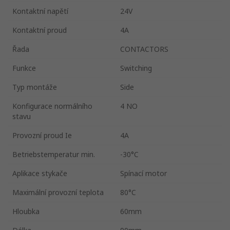
Kontaktní napětí
24V
Kontaktní proud
4A
Řada
CONTACTORS
Funkce
Switching
Typ montáže
Side
Konfigurace normálního
4 NO
stavu
Provozní proud Ie
4A
Betriebstemperatur min.
-30°C
Aplikace stykače
Spínací motor
Maximální provozní teplota
80°C
Hloubka
60mm