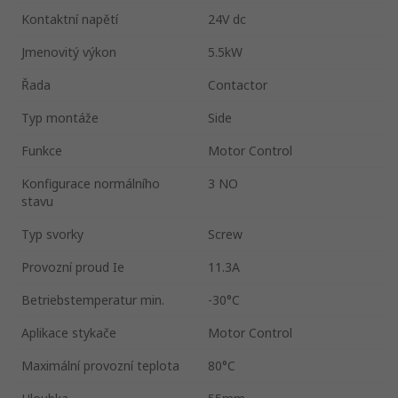
Kontaktní napětí
24V dc
Jmenovitý výkon
5.5kW
Řada
Contactor
Typ montáže
Side
Funkce
Motor Control
Konfigurace normálního
3 NO
stavu
Typ svorky
Screw
Provozní proud Ie
11.3A
Betriebstemperatur min.
-30°C
Aplikace stykače
Motor Control
Maximální provozní teplota
80°C