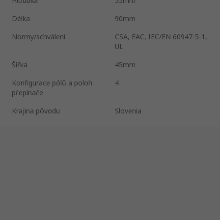
Hloubka
55mm
Délka
90mm
Normy/schválení
CSA, EAC, IEC/EN 60947-5-1,
UL
Šířka
45mm
Konfigurace pólů a poloh
4
přepínače
Krajina pôvodu
Slovenia