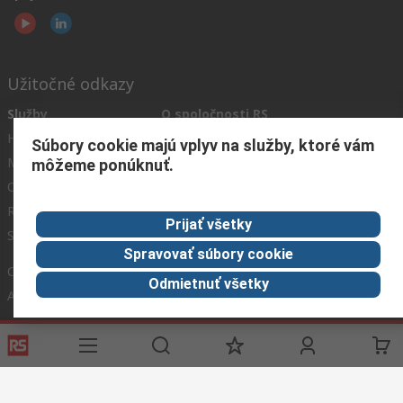
Užitočné odkazy
Služby
O spoločnosti RS
História objednávok
Celosvetovo
Súbory cookie majú vplyv na služby, ktoré vám
Možnosti platby
ESG
môžeme ponúknuť.
Objednávanie
Kariéra
Recyklácia
Kontaktujte nás
Prijať všetky
Spôsob dodania
Ocenenia
Spravovať súbory cookie
Corporate Group
Odmietnuť všetky
About RS
RS získala spoločnosť Distrelec v roku 2023
Spolu sme silnejší