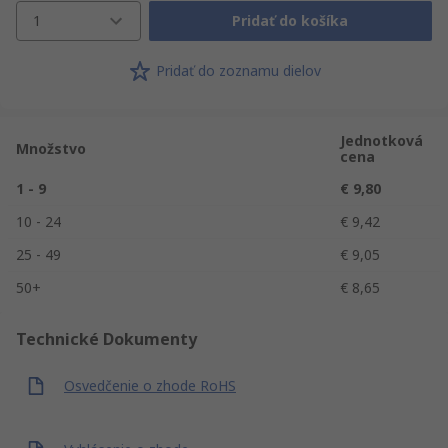
1
Pridať do košíka
Pridať do zoznamu dielov
Jednotková
Množstvo
cena
1 - 9
€ 9,80
10 - 24
€ 9,42
25 - 49
€ 9,05
50+
€ 8,65
Technické Dokumenty
Osvedčenie o zhode RoHS