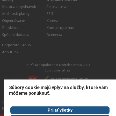
História objednávok
Celosvetovo
Možnosti platby
ESG
Objednávanie
Kariéra
Recyklácia
Kontaktujte nás
Spôsob dodania
Ocenenia
Corporate Group
About RS
RS získala spoločnosť Distrelec v roku 2023
Spolu sme silnejší
Súbory cookie majú vplyv na služby, ktoré vám
môžeme ponúknuť.
Podmienky našej webovej stránky
Všeobecné obchodné
podmienky
Ochrana osobných údajov
Súbory cookie
Prijať všetky