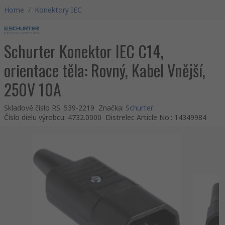
Home
/
Konektory IEC
Schurter Konektor IEC C14,
orientace těla: Rovný, Kabel Vnější,
250V 10A
Skladové číslo RS
:
539-2219
Značka
:
Schurter
Číslo dielu výrobcu
:
4732.0000
Distrelec Article No.
:
14349984