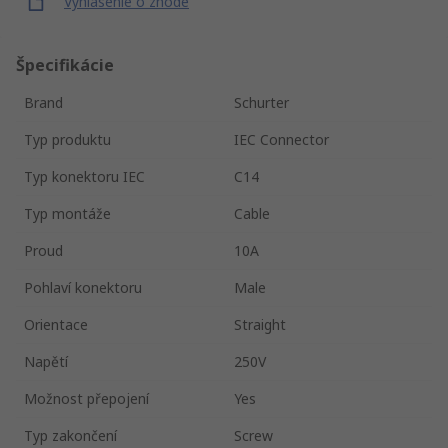
Vyhlásenie o zhode
Špecifikácie
Brand
Schurter
Typ produktu
IEC Connector
Typ konektoru IEC
C14
Typ montáže
Cable
Proud
10A
Pohlaví konektoru
Male
Orientace
Straight
Napětí
250V
Možnost přepojení
Yes
Typ zakončení
Screw