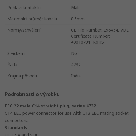
Pohlaví kontaktu
Male
Maximální průměr kabelu
8.5mm
Normy/schválení
UL File Number: E96454, VDE
Certificate Number:
40010731, RoHS
S víčkem
No
Řada
4732
Krajina pôvodu
India
Podrobnosti o výrobku
EEC 22 male C14 straight plug, series 4732
C14 EEC power connector for use with C13 EEC mating socket
connectors.
Standards
UL, CSA and VDE.