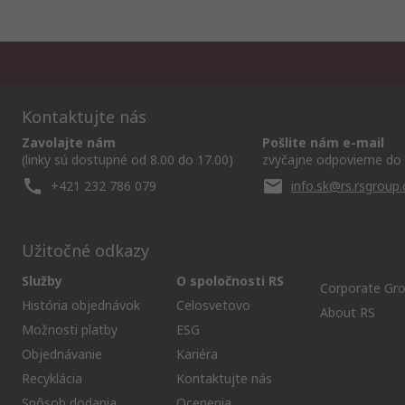
Kontaktujte nás
Zavolajte nám
Pošlite nám e-mail
(linky sú dostupné od 8.00 do 17.00)
zvyčajne odpovieme do 
+421 232 786 079
info.sk@rs.rsgroup
Užitočné odkazy
Služby
O spoločnosti RS
Corporate Gr
História objednávok
Celosvetovo
About RS
Možnosti platby
ESG
Objednávanie
Kariéra
Recyklácia
Kontaktujte nás
Spôsob dodania
Ocenenia