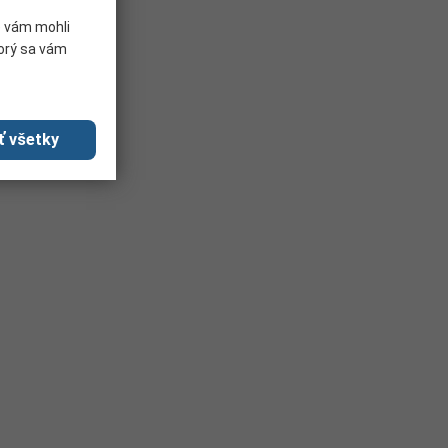
e vám mohli
torý sa vám
ť všetky