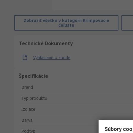
Zobraziť všetko v kategorii Krimpovacie
čeľuste
Technické Dokumenty
Vyhlásenie o zhode
Špecifikácie
Brand
Typ produktu
Izolace
Barva
Súbory coo
Podtyp