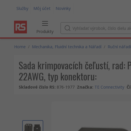
Služby
Môj účet
Novinky
Produkty
Home
/
Mechanika, Fluidní technika a Nářadí
/
Ruční nářadí
Sada krimpovacích čeľustí, rad: 
22AWG, typ konektoru:
Skladové číslo RS
:
876-1977
Značka
:
TE Connectivity
Čí