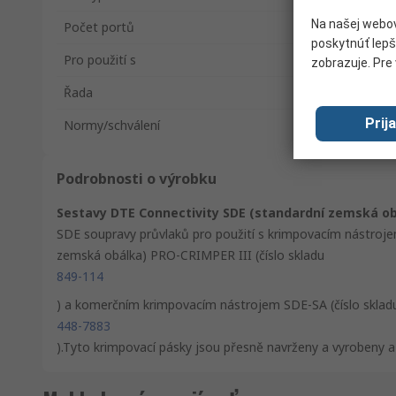
Na našej webov
Počet portů
poskytnúť lepš
Pro použití s
zobrazuje. Pre 
Řada
Prij
Normy/schválení
Podrobnosti o výrobku
Sestavy DTE Connectivity SDE (standardní zemská ob
SDE soupravy průvlaků pro použití s krimpovacím nástrojem
zemská obálka) PRO-CRIMPER III (číslo skladu
849-114
) a komerčním krimpovacím nástrojem SDE-SA (číslo sklad
448-7883
).Tyto krimpovací pásky jsou přesně navrženy a vyrobeny a k