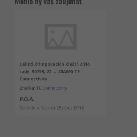
Mohlo by vás zaujímať
Čelisti krimpovacích kleští, číslo
řady: 90759, 22 → 20AWG TE
Connectivity
Značka
:
TE Connectivity
P.O.A.
Each (In a Pack of 25)
(bez DPH)