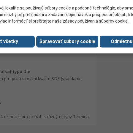
ej lokalite sa používajú súbory cookie a podobné technológie, aby sm
3
ie služby pri prehliadaní a zadávaní objednávok a prispôsobiť obsah, k
Mini-Universal MATE-N-LOK Contacts
viac informácií si prečítajte naše
zásady používania súborov cookie.
90759
ať všetky
Spravovať súbory cookie
Odmietnu
No
álka) typu Die
 pro profesionální kvalitu SDE (standardní
u
 dispozici pro použití s různými typy Terminal.