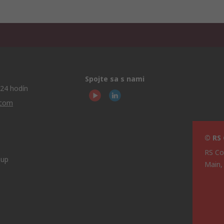
Spojte sa s nami
24 hodín
.com
© RS
RS Co
oup
Main,