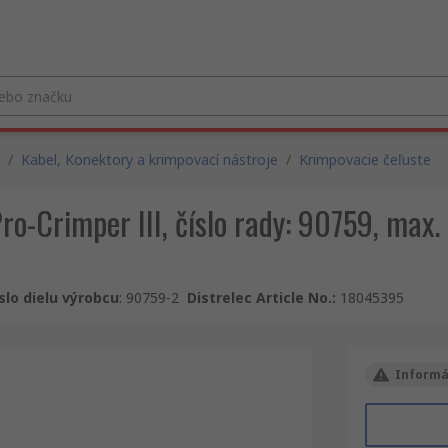
/
Kabel, Konektory a krimpovací nástroje
/
Krimpovacie čeľuste
Pro-Crimper III, číslo rady: 90759, m
slo dielu výrobcu
:
90759-2
Distrelec Article No.
:
18045395
Informá