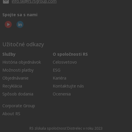
info.sk@rs.rsgroup.com
Spojte sa s nami
Užitočné odkazy
Služby
O spoločnosti RS
História objednávok
Celosvetovo
Možnosti platby
ESG
Objednávanie
Kariéra
Recyklácia
Kontaktujte nás
Spôsob dodania
Ocenenia
Corporate Group
About RS
RS získala spoločnosť Distrelec v roku 2023