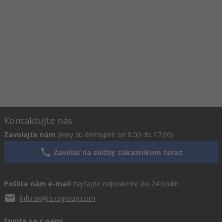
Kontaktujte nás
Zavolajte nám
(linky sú dostupné od 8.00 do 17.00)
Zavolať na služby zákazníkom teraz
Pošlite nám e-mail
zvyčajne odpovieme do 24 hodín
info.sk@rs.rsgroup.com
Spojte sa s nami