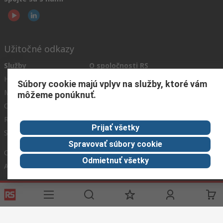
Užitočné odkazy
Služby
O spoločnosti RS
História objednávok
Celosvetovo
Súbory cookie majú vplyv na služby, ktoré vám
Možnosti platby
ESG
môžeme ponúknuť.
Objednávanie
Kariéra
Recyklácia
Kontaktujte nás
Prijať všetky
Spôsob dodania
Ocenenia
Spravovať súbory cookie
Corporate Group
Odmietnuť všetky
About RS
RS získala spoločnosť Distrelec v roku 2023
Spolu sme silnejší