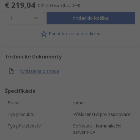
€ 219,04
€ 219,04
Each
(bez DPH)
1
Pridať do košíka
Pridať do zoznamu dielov
Technické Dokumenty
Vyhlásenie o zhode
Špecifikácie
Brand
Jumo
Typ produktu
Příslušenství pro zapisovače
Typ příslušenství
Software - komunikační
server PCA